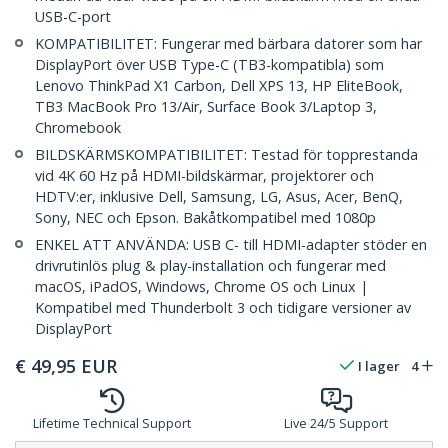
USB-C-port
KOMPATIBILITET: Fungerar med bärbara datorer som har
DisplayPort över USB Type-C (TB3-kompatibla) som
Lenovo ThinkPad X1 Carbon, Dell XPS 13, HP EliteBook,
TB3 MacBook Pro 13/Air, Surface Book 3/Laptop 3,
Chromebook
BILDSKÄRMSKOMPATIBILITET: Testad för topprestanda
vid 4K 60 Hz på HDMI-bildskärmar, projektorer och
HDTV:er, inklusive Dell, Samsung, LG, Asus, Acer, BenQ,
Sony, NEC och Epson. Bakåtkompatibel med 1080p
ENKEL ATT ANVÄNDA: USB C- till HDMI-adapter stöder en
drivrutinlös plug & play-installation och fungerar med
macOS, iPadOS, Windows, Chrome OS och Linux |
Kompatibel med Thunderbolt 3 och tidigare versioner av
DisplayPort
€
49,95
EUR
I lager
4
Lifetime Technical Support
Live 24/5 Support