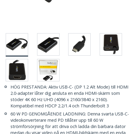
HÖG PRESTANDA: Aktiv USB-C- (DP 1.2 Alt Mode) till HDMI
2.0-adapter låter dig ansluta en enda HDMI-skärm som
stöder 4K 60 Hz UHD (4096 x 2160/3840 x 2160).
Kompatibel med HDCP 2.2/1.4 och Thunderbolt 3
60 W PD GENOMGÅENDE LADDNING: Denna svarta USB-C-
videokonverterare med PD tillåter upp till 60 W
strömförsörjning för att driva och ladda din bärbara dator
medan du visar video på en HDMI-bildskärm med en enda