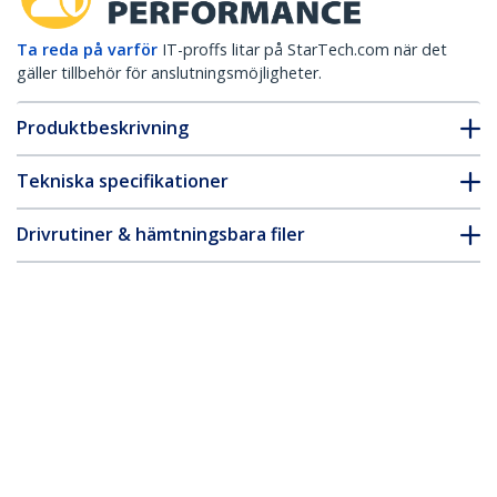
Ta reda på varför
IT-proffs litar på StarTech.com när det
gäller tillbehör för anslutningsmöjligheter.
Produktbeskrivning
Tekniska specifikationer
Drivrutiner & hämtningsbara filer
FAQ & Efterlevnad
Tillbehör
* Produkters utseende och specifikationer kan komma att ändras
utan förvarning.
USB-C till VGA-adapter - Svart - 1080p -
Videokonverterare för MacBook Pro -