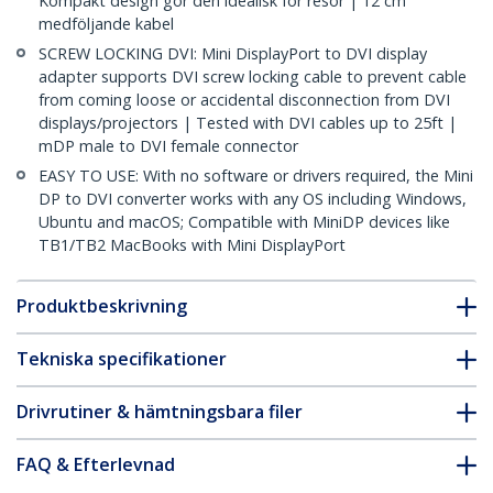
Kompakt design gör den idealisk för resor | 12 cm
medföljande kabel
SCREW LOCKING DVI: Mini DisplayPort to DVI display
adapter supports DVI screw locking cable to prevent cable
from coming loose or accidental disconnection from DVI
displays/projectors | Tested with DVI cables up to 25ft |
mDP male to DVI female connector
EASY TO USE: With no software or drivers required, the Mini
DP to DVI converter works with any OS including Windows,
Ubuntu and macOS; Compatible with MiniDP devices like
TB1/TB2 MacBooks with Mini DisplayPort
Produktbeskrivning
Tekniska specifikationer
Drivrutiner & hämtningsbara filer
FAQ & Efterlevnad