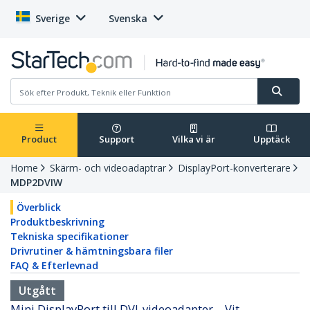
Sverige
Svenska
Product
Support
Vilka vi är
Upptäck
Home
Skärm- och videoadaptrar
DisplayPort-konverterare
MDP2DVIW
Överblick
Produktbeskrivning
Tekniska specifikationer
Drivrutiner & hämtningsbara filer
FAQ & Efterlevnad
Utgått
Mini DisplayPort till DVI-videoadapter – Vit