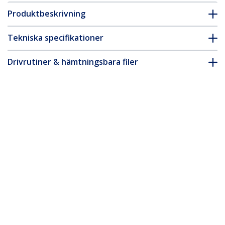
Produktbeskrivning
Tekniska specifikationer
Drivrutiner & hämtningsbara filer
FAQ & Efterlevnad
Tillbehör
* Produkters utseende och specifikationer kan komma att ändras
utan förvarning.
Du kanske också gillar