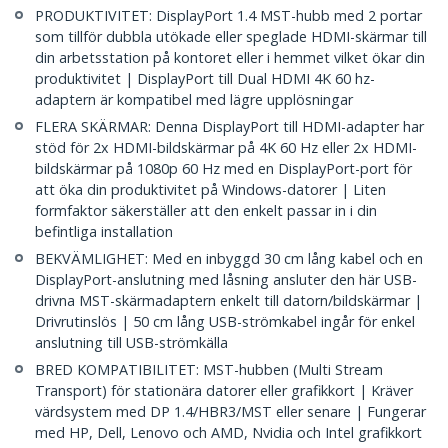
PRODUKTIVITET: DisplayPort 1.4 MST-hubb med 2 portar
som tillför dubbla utökade eller speglade HDMI-skärmar till
din arbetsstation på kontoret eller i hemmet vilket ökar din
produktivitet | DisplayPort till Dual HDMI 4K 60 hz-
adaptern är kompatibel med lägre upplösningar
FLERA SKÄRMAR: Denna DisplayPort till HDMI-adapter har
stöd för 2x HDMI-bildskärmar på 4K 60 Hz eller 2x HDMI-
bildskärmar på 1080p 60 Hz med en DisplayPort-port för
att öka din produktivitet på Windows-datorer | Liten
formfaktor säkerställer att den enkelt passar in i din
befintliga installation
BEKVÄMLIGHET: Med en inbyggd 30 cm lång kabel och en
DisplayPort-anslutning med låsning ansluter den här USB-
drivna MST-skärmadaptern enkelt till datorn/bildskärmar |
Drivrutinslös | 50 cm lång USB-strömkabel ingår för enkel
anslutning till USB-strömkälla
BRED KOMPATIBILITET: MST-hubben (Multi Stream
Transport) för stationära datorer eller grafikkort | Kräver
värdsystem med DP 1.4/HBR3/MST eller senare | Fungerar
med HP, Dell, Lenovo och AMD, Nvidia och Intel grafikkort