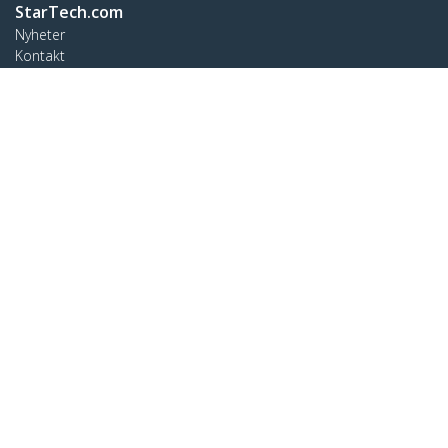
StarTech.com
Nyheter
Kontakt
Om oss
Lediga jobb
Kvalitet och efterlevnad
Blog
Kundtjänst
Knowledge Base
Drivrutiner & hämtningsbara filer
Support FAQs
Support
Garantipolicy
Ansluta
StarTech.com Ltd.
Celsiusweg 16