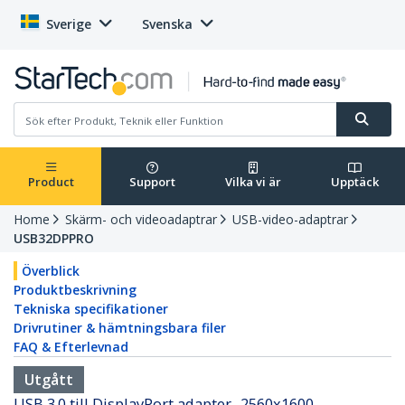
Sverige
Svenska
Product
Support
Vilka vi är
Upptäck
Home
Skärm- och videoadaptrar
USB-video-adaptrar
USB32DPPRO
Överblick
Produktbeskrivning
Tekniska specifikationer
Drivrutiner & hämtningsbara filer
FAQ & Efterlevnad
Utgått
USB 3.0 till DisplayPort adapter- 2560x1600