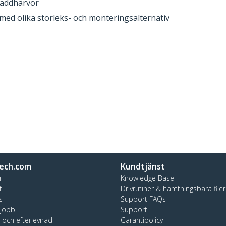
laddhärvor
a med olika storleks- och monteringsalternativ
ech.com
Kundtjänst
r
Knowledge Base
t
Drivrutiner & hämtningsbara filer
s
Support FAQs
 jobb
Support
t och efterlevnad
Garantipolicy