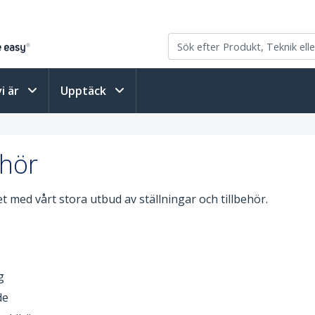
vi är
Upptäck
ehör
t med vårt stora utbud av ställningar och tillbehör.
g
de