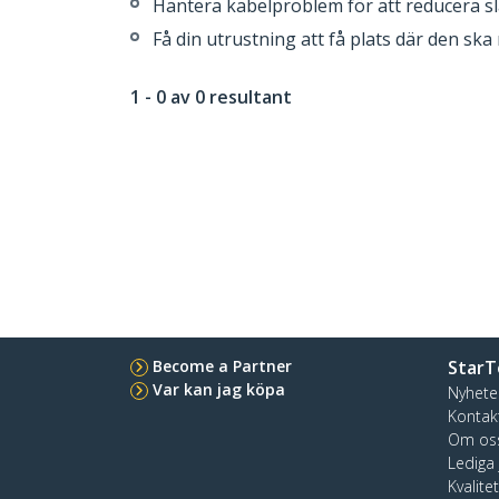
Hantera kabelproblem för att reducera s
Få din utrustning att få plats där den sk
1 - 0 av 0 resultant
Become a Partner
StarT
Var kan jag köpa
Nyhete
Kontak
Om os
Lediga
Kvalite