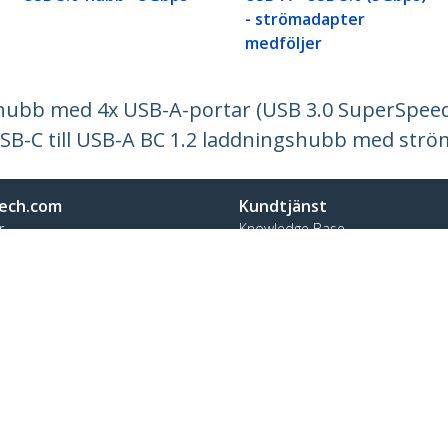
- strömadapter
medföljer
hubb med 4x USB-A-portar (USB 3.0 SuperSpeed
 USB-C till USB-A BC 1.2 laddningshubb med str
ech.com
Kundtjänst
r
Knowledge Base
t
Drivrutiner & hämtningsbara filer
s
Support FAQs
 jobb
Support
t och efterlevnad
Garantipolicy
n:
+46 8 517 613 28
t:
0201 605 928