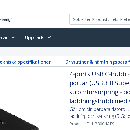
vi är
Upptäck
ekniska specifikationer
Drivrutiner & hämtningsbara f
4-ports USB C-hubb 
portar (USB 3.0 Supe
strömförsörjning - po
laddningshubb med 
Gör om din bärbara dators US
laddning och synkning (5 Gbp
Produkt ID:
HB30C4AFS