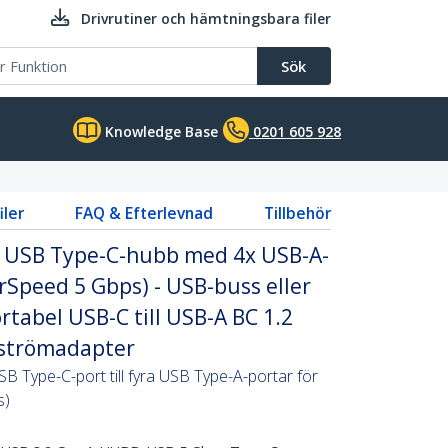
Drivrutiner och hämtningsbara filer
Sök
Knowledge Base
0201 605 928
iler
FAQ & Efterlevnad
Tillbehör
- USB Type-C-hubb med 4x USB-A-
rSpeed 5 Gbps) - USB-buss eller
rtabel USB-C till USB-A BC 1.2
strömadapter
B Type-C-port till fyra USB Type-A-portar för
s)