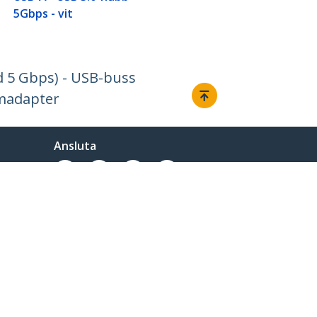
5Gbps - vit
 5 Gbps) - USB-buss
ömadapter
Ansluta