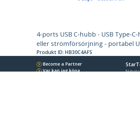
4-ports USB C-hubb - USB Type-C-
eller strömförsörjning - portabel
Produkt ID:
HB30C4AFS
Become a Partner
StarT
Var kan jag köpa
Nyhete
Kontak
Om os
Lediga
Kvalite
Blog
StarTech.com Ltd.
Celsiusweg 16
Telefo
5928 PR Venlo
Tullfrit