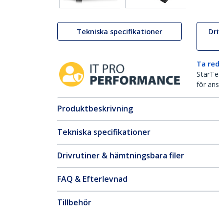
Tekniska specifikationer
Dr
Ta red
StarTec
för ans
Produktbeskrivning
Tekniska specifikationer
Drivrutiner & hämtningsbara filer
FAQ & Efterlevnad
Tillbehör