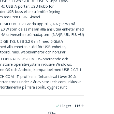
SB 3.2 Gen 1-HUBB: USB 5 Gbps Type-C
ll 4x USB-A-portar, USB-hubb för
öder USB-buss eller strömförsörjning
cm ansluten USB-C-kabel
D BC 1.2: Ladda upp till 2,4 A (12 W) på
ll 20 W som delas mellan alla anslutna enheter med
4A universella strömadaptern (NA/JP, UK, EU, AU)
 GBIT/S: USB 3.2 Gen 1 med 5 Gbit/s
d alla enheter, stöd för USB-enheter,
ntbord, mus, webbkameror och hörlurar
 OPERATIVSYSTEM: OS-oberoende och
öder större operativsystem inklusive Windows,
me OS och Android, kompatibel med USB 2.0/1.1
OM: IT-proffsens förhandsval i över 30 år.
ar stöds under 2 år av StarTech.com, inklusive
i Nordamerika på flera språk, dygnet runt
I lager
115