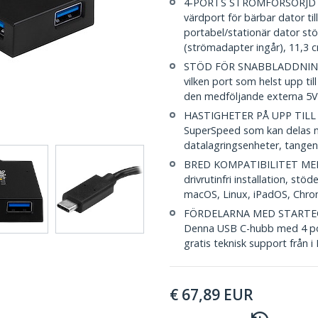
4-PORTS STRÖMFÖRSÖRJD U
värdport för bärbar dator ti
portabel/stationär dator st
(strömadapter ingår), 11,3 
STÖD FÖR SNABBLADDNING ME
vilken port som helst upp ti
den medföljande externa 5V 
HASTIGHETER PÅ UPP TILL 5
SuperSpeed som kan delas me
datalagringsenheter, tange
BRED KOMPATIBILITET MED
drivrutinfri installation, st
macOS, Linux, iPadOS, Chro
FÖRDELARNA MED STARTECH.C
Denna USB C-hubb med 4 port
gratis teknisk support från 
€
67,89
EUR