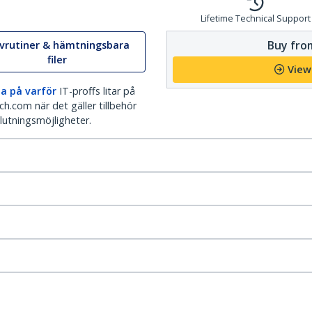
Lifetime Technical Support
Buy from
ivrutiner & hämtningsbara
filer
View
a på varför
IT-proffs litar på
h.com när det gäller tillbehör
lutningsmöjligheter.