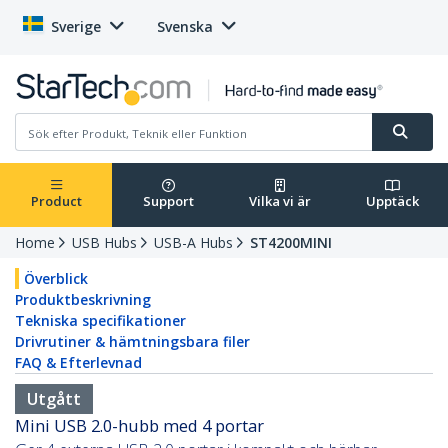
Sverige
Svenska
Product
Support
Vilka vi är
Upptäck
Home
USB Hubs
USB-A Hubs
ST4200MINI
Överblick
Produktbeskrivning
Tekniska specifikationer
Drivrutiner & hämtningsbara filer
FAQ & Efterlevnad
Utgått
Mini USB 2.0-hubb med 4 portar