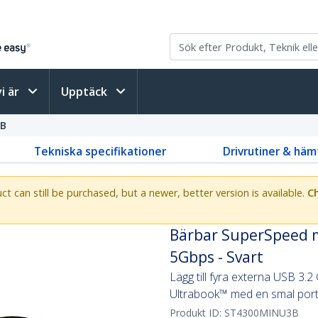
vi är
Upptäck
3B
Tekniska specifikationer
Drivrutiner & häm
uct can still be purchased, but a newer, better version is available.
Ch
Bärbar SuperSpeed m
5Gbps - Svart
Lägg till fyra externa USB 3.2 
Ultrabook™ med en smal por
Produkt ID:
ST4300MINU3B