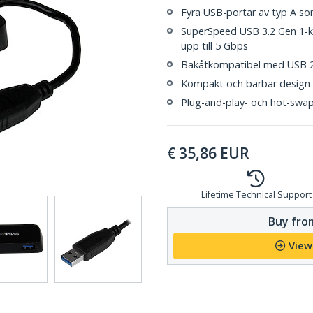
Fyra USB-portar av typ A s
SuperSpeed USB 3.2 Gen 1-k
upp till 5 Gbps
Bakåtkompatibel med USB 2.0
Kompakt och bärbar design
Plug-and-play- och hot-swa
€
35,86
EUR
Lifetime Technical Support
Buy from
View