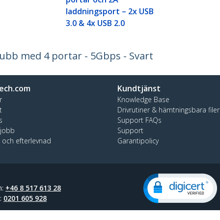
laddningsport – 2x USB
3.0 & 4x USB 2.0
ubb med 4 portar - 5Gbps - Svart
ech.com
Kundtjänst
r
Knowledge Base
t
Drivrutiner & hämtningsbara filer
s
Support FAQs
 jobb
Support
t och efterlevnad
Garantipolicy
n:
+46 8 517 613 28
t:
0201 605 928