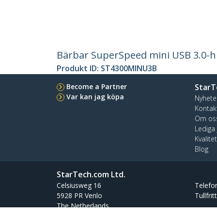
Bärbar SuperSpeed mini USB 3.0-h
Produkt ID:
ST4300MINU3B
Become a Partner
StarT
Var kan jag köpa
Nyhete
Kontak
Om os
Lediga
Kvalite
Blog
StarTech.com Ltd.
Celsiusweg 16
Telefo
5928 PR Venlo
Tullfrit
The Netherlands