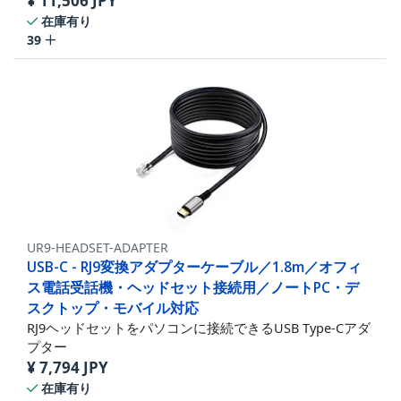
¥
11,506
JPY
在庫有り
39
UR9-HEADSET-ADAPTER
USB-C - RJ9変換アダプターケーブル／1.8m／オフィ
ス電話受話機・ヘッドセット接続用／ノートPC・デ
スクトップ・モバイル対応
RJ9ヘッドセットをパソコンに接続できるUSB Type-Cアダ
プター
¥
7,794
JPY
在庫有り