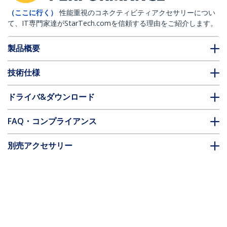
（ここに行く）
性能重視のコネクティビティアクセサリーについ
て、IT専門家達がStarTech.comを信頼する理由をご紹介します。
製品概要
技術仕様
ドライバ&ダウンロード
FAQ・コンプライアンス
別売アクセサリー
* 製品の外観や仕様は予告なく変更する場合があります。
DisplayPortブースター ディスプレイポー
トモニタ延長器 4K/60Hz 最大20m
製品ID:
DPBOOST