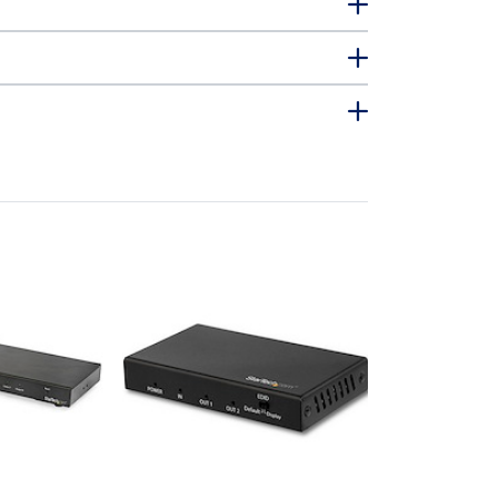
ST122HD20S
HDMI分配器
力／4K60Hz 