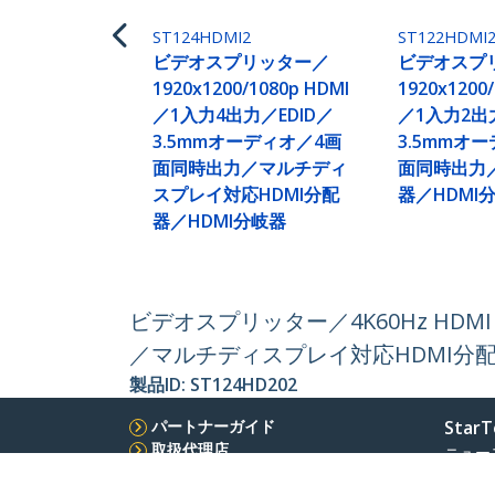
ST124HDMI2
ST122HDMI
ビデオスプリッター／
ビデオスプ
1920x1200/1080p HDMI
1920x1200
／1入力4出力／EDID／
／1入力2出
3.5mmオーディオ／4画
3.5mmオ
面同時出力／マルチディ
面同時出力／
スプレイ対応HDMI分配
器／HDMI
器／HDMI分岐器
ビデオスプリッター／4K60Hz HDMI 
／マルチディスプレイ対応HDMI分配
製品ID:
ST124HD202
パートナーガイド
StarT
取扱代理店
ニュー
お問い