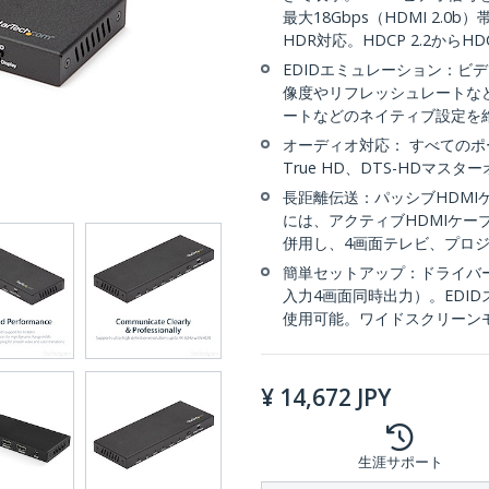
最大18Gbps（HDMI 2.
HDR対応。HDCP 2.2からHD
EDIDエミュレーション：ビ
像度やリフレッシュレートな
ートなどのネイティブ設定を維
オーディオ対応： すべてのポ
True HD、DTS-HDマス
長距離伝送：パッシブHDMI
には、アクティブHDMIケー
併用し、4画面テレビ、プロ
簡単セットアップ：ドライバーイ
入力4画面同時出力）。EDI
使用可能。ワイドスクリーンモ
¥
14,672
JPY
生涯サポート