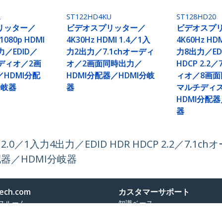
2
ST122HD4KU
ST128HD20
リッター／
ビデオスプリッター／
ビデオスプ
/1080p HDMI
4K30Hz HDMI 1.4／1入
4K60Hz HD
力／EDID／
力2出力／7.1chオーディ
力8出力／EDI
ーディオ／2画
オ／2画面同時出力／
HDCP 2.2／
HDMI分配
HDMI分配器／HDMI分岐
ィオ／8画
分岐器
器
マルチディ
HDMI分配器
器
2.0／1入力4出力／EDID HDR HDCP 2.2／7.
器／HDMI分岐器
ech.com
カスタマーサポート
スルーム
知識ベース
合わせ
ドライバ&ダウンロード