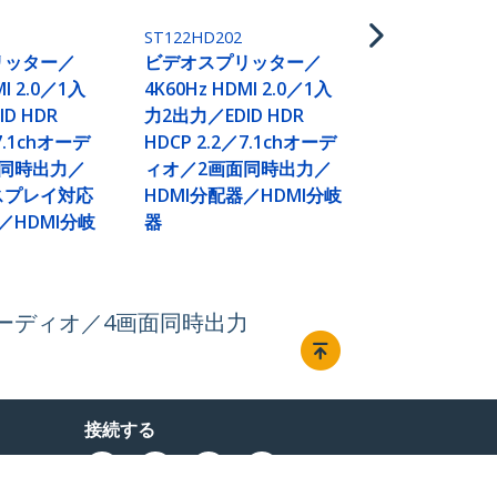
応スプリッ
ラー内蔵／3.
ST122HD202
オミニ & SP
リッター／
ビデオスプリッター／
EDID機能
MI 2.0／1入
4K60Hz HDMI 2.0／1入
D HDR
力2出力／EDID HDR
7.1chオーデ
HDCP 2.2／7.1chオーデ
面同時出力／
ィオ／2画面同時出力／
スプレイ対応
HDMI分配器／HDMI分岐
／HDMI分岐
器
1chオーディオ／4画面同時出力
接続する