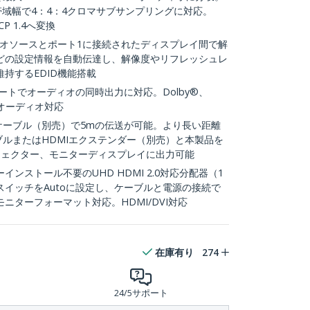
0b）帯域幅で4：4：4クロマサブサンプリングに対応。
CP 1.4へ変換
デオソースとポート1に接続されたディスプレイ間で解
どの設定情報を自動伝達し、解像度やリフレッシュレ
持するEDID機能搭載
ートでオーディオの同時出力に対応。Dolby®、
ターオーディオ対応
ケーブル（別売）で5mの伝送が可能。より長い距離
ブルまたはHDMIエクステンダー（別売）と本製品を
ジェクター、モニターディスプレイに出力可能
ンストール不要のUHD HDMI 2.0対応分配器（1
DスイッチをAutoに設定し、ケーブルと電源の接続で
ニターフォーマット対応。HDMI/DVI対応
在庫有り
274
24/5サポート