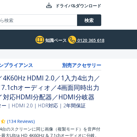
ドライバ&ダウンロード
検索
知識ベース
0120 365 618
コンプライアンス
別売アクセサリー
60Hz HDMI 2.0／1入力4出力／
2.2／7.1chオーディオ／4画面同時出力
対応HDMI分配器／HDMI分岐器
 HDMI 2.0 | HDR対応 | 2年間保証
(
134
Reviews
)
：4台のスクリーンに同じ画像（複製モード）を音声付
ltra HD 4K60Hz & 7.1chオーディオに分岐。