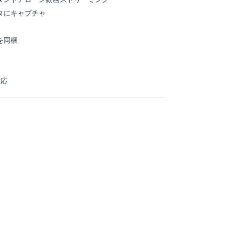
タにキャプチャ
を同梱
対応