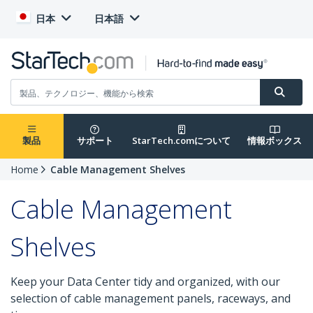
日本
日本語
製品
サポート
StarTech.comについて
情報ボックス
Home
Cable Management Shelves
Cable Management
Shelves
Keep your Data Center tidy and organized, with our
selection of cable management panels, raceways, and