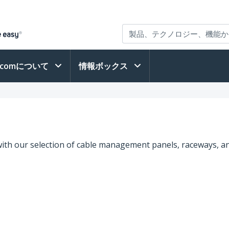
h.comについて
情報ボックス
ith our selection of cable management panels, raceways, an