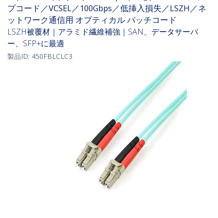
プコード／VCSEL／100Gbps／低挿入損失／LSZH／ネ
ットワーク通信用 オプティカル パッチコード
LSZH被覆材｜アラミド繊維補強｜SAN、データサーバ
ー、SFP+に最適
製品ID:
450FBLCLC3