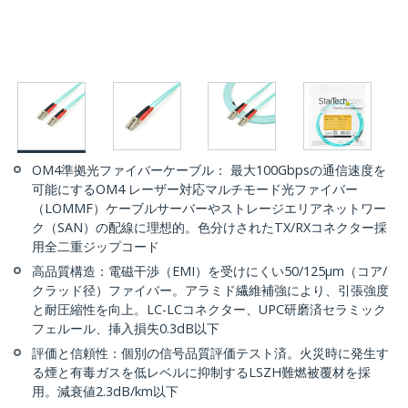
OM4準拠光ファイバーケーブル： 最大100Gbpsの通信速度を
可能にするOM4 レーザー対応マルチモード光ファイバー
（LOMMF）ケーブルサーバーやストレージエリアネットワー
ク（SAN）の配線に理想的。色分けされたTX/RXコネクター採
用全二重ジップコード
高品質構造：電磁干渉（EMI）を受けにくい50/125µm（コア/
クラッド径）ファイバー。アラミド繊維補強により、引張強度
と耐圧縮性を向上。LC-LCコネクター、UPC研磨済セラミック
フェルール、挿入損失0.3dB以下
評価と信頼性：個別の信号品質評価テスト済。火災時に発生す
る煙と有毒ガスを低レベルに抑制するLSZH難燃被覆材を採
用。減衰値2.3dB/km以下