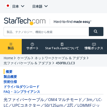
日本
日本語
製品
サポート
StarTech.comについて
情報ボックス
Home
ケーブル
ネットワークケーブル & アダプタ
光ファイバケーブル & アダプタ
450FBLCLC3
概要
製品概要
技術仕様
ドライバ&ダウンロード
FAQ・コンプライアンス
光ファイバーケーブル／OM4 マルチモード／3m／LC-
LC／UPCコネクター／50/125μm／2芯／LOMMFジッ