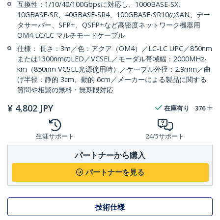
互換性：1/10/40/100Gbpsに対応し、1000BASE-SX、
10GBASE-SR、40GBASE-SR4、100GBASE-SR10のSAN、デー
タサーバー、SFP+、QSFP+など高密度ネットワーク機器用
OM4 LC/LC マルチモードケーブル
仕様： 長さ：3m／色：アクア（OM4）／LC-LC UPC／850nm
または1300nmのLED／VCSEL／モーダル帯域幅：2000MHz-
km（850nm VCSEL光源使用時）／ケーブル外径：2.9mm／曲
げ半径：静的 3cm、動的 6cm／メーカーによる製品に関する
質問や相談の無料・無期限対応
¥
4,802
JPY
在庫有り
376
生涯サポート
24/5サポート
パートナーから購入
パートナーを見る
技術仕様