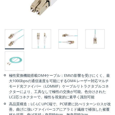
極性変換機能搭載OM4ケーブル：EMIの影響を受けにくく、最
大100Gbpsの通信速度を可能にするOM4 レーザー対応マルチ
モード光ファイバー（LOMMF）ケーブルリトラクタブルコネ
クターにより、工具なしで極性の交換が可能。色分けされた
LC2芯コネクターで、極性を視覚的に素早く識別可能
高品質構造：LC-LC UPC端で、PC研磨に比べリターンロスが改
善。曲げに強いファイバーコアにアラミド繊維で補強した被覆
材を採用。曲げ半径：負荷時6cm、無負荷時3cm