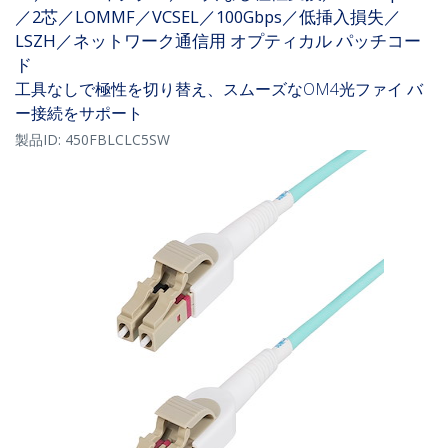
／2芯／LOMMF／VCSEL／100Gbps／低挿入損失／
LSZH／ネットワーク通信用 オプティカル パッチコー
ド
工具なしで極性を切り替え、スムーズなOM4光ファイ バ
ー接続をサポート
製品ID:
450FBLCLC5SW