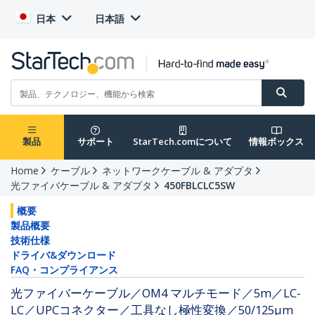
日本
日本語
製品
サポート
StarTech.comについて
情報ボックス
Home
ケーブル
ネットワークケーブル & アダプタ
光ファイバケーブル & アダプタ
450FBLCLC5SW
概要
製品概要
技術仕様
ドライバ&ダウンロード
FAQ・コンプライアンス
光ファイバーケーブル／OM4 マルチモード／5m／LC-
LC／UPCコネクター／工具なし極性変換／50/125μm