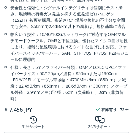
安全性と信頼性：シグナルインテグリティは個別にテスト済
み。燃焼時の有毒ガス発生を抑える低発煙ゼロハロゲン
（LSZH）被覆材採用。密閉された場所や換気の不十分な空間
でも安全。850nmで2.4dB/km以下の減衰は、規格基準に適合
幅広い互換性：10/40/100Gネットワークに対応するOM4マル
チモードケーブル。OM3と下位互換。優れたマイクロ曲げ耐性
により、複雑な配線環境におけるタイトな曲げにも対応。ファ
イバースイッチ/サーバー、SAN、SFP+/QSFP+/QSFP28モジュ
ールに理想的
仕様：長さ：5m／ファイバー分類：OM4／LC/LC UPC／ファ
イバーサイズ：50/125μm／波長：850nmまたは1300nm
LED/VCSEL／モーダル帯域幅：4700MHz/km（850nm）／減
衰：≤2.4dB/km（850nm）、≤0.6dB/km（1300nm）／ケーブ
ル外径：2.9mm／曲げ半径：6cm（負荷時）、3cm（非負荷
時）
¥
7,456
JPY
在庫有り
72
生涯サポート
24/5サポート