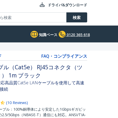
ドライバ&ダウンロード
検索
知識ベース
0120 365 618
ド
FAQ・コンプライアンス
ブル（Cat5e） RJ45コネクタ（ツ
） 1m ブラック
(PoE) 対応高品質Cat5e LANケーブルを使用して高速
接続
(
10
Reviews
)
ーブル：100%銅導体により安定した1Gbpsギガビッ
/5Gbps（NBASE-T）通信にも対応。ANSI/TIA-