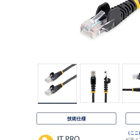
技術仕様
（ここ
ビティ