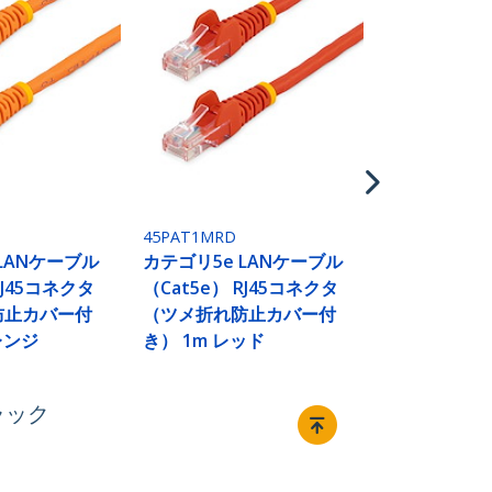
45PAT1MWH
カテゴリ5e 
（Cat5e） 
（ツメ折れ
き） 1m ホ
45PAT1MRD
LANケーブル
カテゴリ5e LANケーブル
RJ45コネクタ
（Cat5e） RJ45コネクタ
防止カバー付
（ツメ折れ防止カバー付
レンジ
き） 1m レッド
ラック
接続する