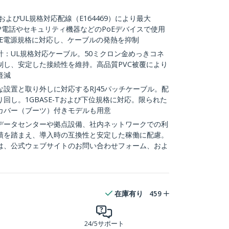
およびUL規格対応配線（E164469）により最大
oIP電話やセキュリティ機器などのPoEデバイスで使用
よびDTE電源規格に対応し、ケーブルの発熱を抑制
：UL規格対応ケーブル。50ミクロン金めっきコネ
制し、安定した接続性を維持。高品質PVC被覆により
軽減
設置と取り外しに対応するRJ45パッチケーブル。配
回し。1GBASE-Tおよび下位規格に対応。限られた
カバー（ブーツ）付きモデルも用意
：データセンターや拠点設備、社内ネットワークでの利
績を踏まえ、導入時の互換性と安定した稼働に配慮。
は、公式ウェブサイトのお問い合わせフォーム、およ
在庫有り
459
24/5サポート