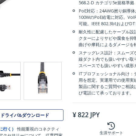
568.2-D カテゴリ5e規格準拠
PoE対応：24AWG撚り銅導体
100WのPoE給電に対応。V
可能。IEEE 802.3btお
耐久性に配慮したケーブル設計
クターによりサビや腐食を抑
曲げや摩耗によるダメージを
スナッグレス設計：スムーズな
線ダクト内でも扱いやすい取り
スペースでも扱いやすい成形
ITプロフェッショナル向け
用を想定。実運用での使用実
製品に関するご質問やご相談
び電話にて承っております。
¥
822
JPY
ドライバ&ダウンロード
に行く）
性能重視のコネクティ
生涯サポート
アクセサリーについて、IT専門家