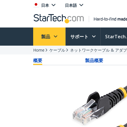
日本
日本語
製品
サポート
StarTec
Home
ケーブル
ネットワークケーブル & アダ
概要
製品概要