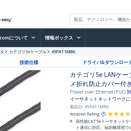
h.comについて
情報ボックス
プタ
カテゴリ5eケーブル
45PAT1MBK
技術仕様
ドライバ&ダウンロー
カテゴリ5e LANケー
メ折れ防止カバー付き
Power over Ethernet 
イーサネットネットワークに
製品ID:
45PAT1MBK
Amazon Rating:
高性能CAT5eイーサネットケ
ト通信に対応。短距離環境での2.5