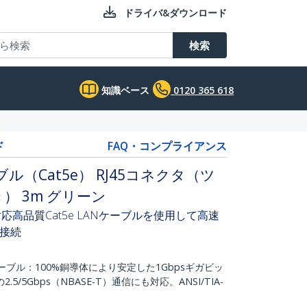
ドライバ&ダウンロード
検索
知識ベース
0120 365 618
ド
FAQ・コンプライアンス
ブル（Cat5e） RJ45コネクタ（ツ
） 3m グリーン
(PoE) 対応高品質Cat5e LANケーブルを使用して高速
接続
ーブル：100%銅導体により安定した1Gbpsギガビッ
/5Gbps（NBASE-T）通信にも対応。ANSI/TIA-