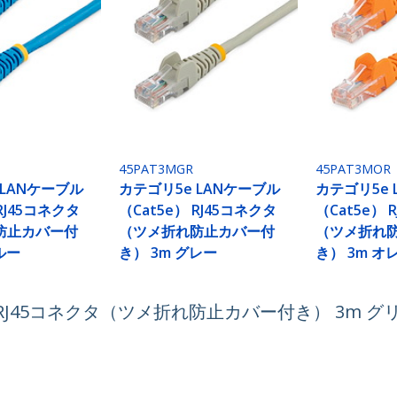
45PAT3MGR
45PAT3MOR
 LANケーブル
カテゴリ5e LANケーブル
カテゴリ5e 
 RJ45コネクタ
（Cat5e） RJ45コネクタ
（Cat5e） 
防止カバー付
（ツメ折れ防止カバー付
（ツメ折れ
ルー
き） 3m グレー
き） 3m オ
） RJ45コネクタ（ツメ折れ防止カバー付き） 3m グ
ech.com
カスタマーサポート
スルーム
知識ベース