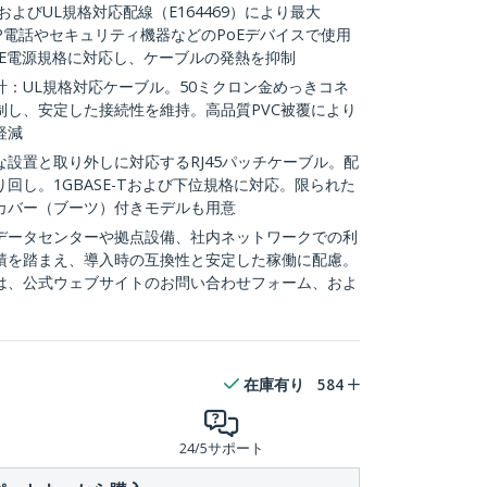
およびUL規格対応配線（E164469）により最大
oIP電話やセキュリティ機器などのPoEデバイスで使用
よびDTE電源規格に対応し、ケーブルの発熱を抑制
：UL規格対応ケーブル。50ミクロン金めっきコネ
制し、安定した接続性を維持。高品質PVC被覆により
軽減
設置と取り外しに対応するRJ45パッチケーブル。配
回し。1GBASE-Tおよび下位規格に対応。限られた
カバー（ブーツ）付きモデルも用意
：データセンターや拠点設備、社内ネットワークでの利
績を踏まえ、導入時の互換性と安定した稼働に配慮。
は、公式ウェブサイトのお問い合わせフォーム、およ
在庫有り
584
24/5サポート