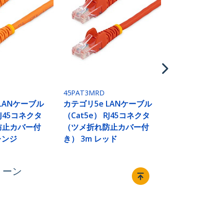
45PAT3MWH
カテゴリ5e 
（Cat5e） 
（ツメ折れ
き） 3m ホ
45PAT3MRD
LANケーブル
カテゴリ5e LANケーブル
RJ45コネクタ
（Cat5e） RJ45コネクタ
防止カバー付
（ツメ折れ防止カバー付
レンジ
き） 3m レッド
リーン
接続する