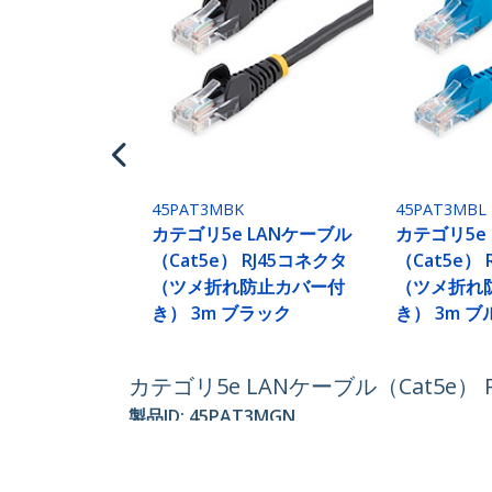
45PAT3MBK
45PAT3MBL
カテゴリ5e LANケーブル
カテゴリ5e
（Cat5e） RJ45コネクタ
（Cat5e）
（ツメ折れ防止カバー付
（ツメ折れ
き） 3m ブラック
き） 3m ブ
カテゴリ5e LANケーブル（Cat5e
製品ID:
45PAT3MGN
パートナーガイド
StarT
取扱代理店
ニュー