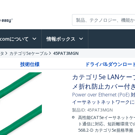
h.comについて
情報ボックス
プタ
カテゴリ5eケーブル
45PAT3MGN
技術仕様
ドライバ&ダウンロー
カテゴリ5e LANケー
メ折れ防止カバー付き
Power over Ethernet 
イーサネットネットワークに
製品ID:
45PAT3MGN
高性能CAT5eイーサネットケ
ト通信に対応。短距離環境での2.5
568.2-D カテゴリ5e規格準拠