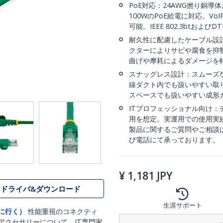
PoE対応：24AWG撚り銅導体
100WのPoE給電に対応。V
可能。IEEE 802.3btお
耐久性に配慮したケーブル設計
クターによりサビや腐食を抑
曲げや摩耗によるダメージを
スナッグレス設計：スムーズな
線ダクト内でも扱いやすい取り
スペースでも扱いやすい成形
ITプロフェッショナル向け
用を想定。実運用での使用実
製品に関するご質問やご相談
び電話にて承っております。
¥
1,181
JPY
ドライバ&ダウンロード
生涯サポート
に行く）
性能重視のコネクティ
アクセサリーについて、IT専門家