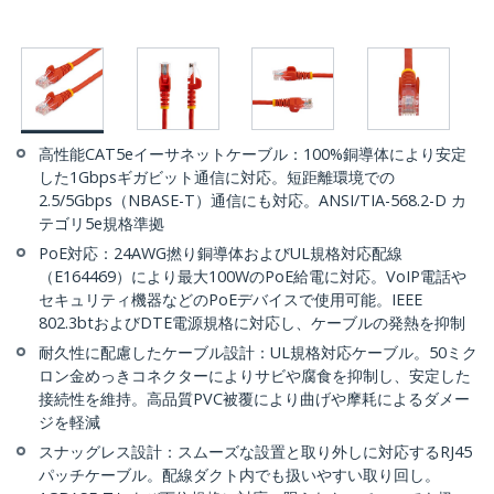
高性能CAT5eイーサネットケーブル：100%銅導体により安定
した1Gbpsギガビット通信に対応。短距離環境での
2.5/5Gbps（NBASE-T）通信にも対応。ANSI/TIA-568.2-D カ
テゴリ5e規格準拠
PoE対応：24AWG撚り銅導体およびUL規格対応配線
（E164469）により最大100WのPoE給電に対応。VoIP電話や
セキュリティ機器などのPoEデバイスで使用可能。IEEE
802.3btおよびDTE電源規格に対応し、ケーブルの発熱を抑制
耐久性に配慮したケーブル設計：UL規格対応ケーブル。50ミク
ロン金めっきコネクターによりサビや腐食を抑制し、安定した
接続性を維持。高品質PVC被覆により曲げや摩耗によるダメー
ジを軽減
スナッグレス設計：スムーズな設置と取り外しに対応するRJ45
パッチケーブル。配線ダクト内でも扱いやすい取り回し。