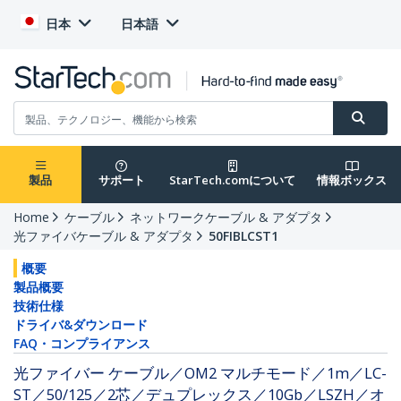
日本
日本語
製品
サポート
StarTech.comについて
情報ボックス
Home
ケーブル
ネットワークケーブル & アダプタ
光ファイバケーブル & アダプタ
50FIBLCST1
概要
製品概要
技術仕様
ドライバ&ダウンロード
FAQ・コンプライアンス
光ファイバー ケーブル／OM2 マルチモード／1m／LC-
ST／50/125／2芯／デュプレックス／10Gb／LSZH／オ