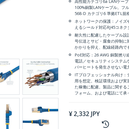
高性能カテゴリ6a LANケーブ
100%銅製LANケーブル。フル
568-D カテゴリ6 準拠ETL
ネットワークの保護：ノイズや
えるシールド対応RJ45コネクタ
耐久性に配慮したケーブル設
号伝送とサビ・腐食の抑制に
かかりを抑え、配線経路内で
PoE対応：26 AWG 銅製撚り
電話／セキュリティシステムな
バーヒートを発生させない電力仕様
ITプロフェッショナル向け
用を想定。検証環境および実
た稼働に配慮。製品に関する
フォーム、および電話にて承
¥
2,332
JPY