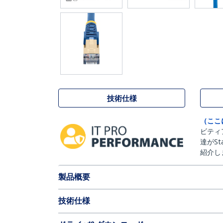
技術仕様
（ここ
ビティ
達がSt
紹介し
製品概要
技術仕様