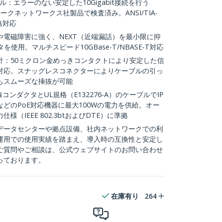
ル：エラーのない安定した10Gigabit接続を行う
ークネットワークス社製品で検査済み。ANSI/TIA-
規格対応
電磁障害に強く、NEXT（近端漏話）を最小限に抑
を使用。マルチスピード10GBase-T/NBASE-T対応
計：50ミクロン金めっきコンタクトにより安定した信
対応。スナッグレスコネクターによりケーブルの引っ
もスムーズな挿抜が可能
線コンダクタとUL規格（E132276-A）のケーブルでIP
どのPoE対応機器に最大100Wの電力を供給。オー
（IEEE 802.3btおよびDTE）に準拠
：データセンターや拠点設備、社内ネットワークでの利
運用での使用実績を踏まえ、導入時の互換性と安定し
ご質問やご相談は、公式ウェブサイトのお問い合わせ
っております。
在庫有り
264