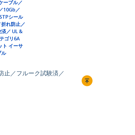
ANケーブル／
／10Gb／
／STPシール
メ折れ防止／
／ UL &
カテゴリ6A
ビット イーサ
ブル
折れ防止／フルーク試験済／
接続する