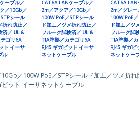
ANケーブル／
CAT6A LANケーブル／
CAT6A L
ク／10Gb／
2m／アクア／10Gb／
2m／グレー
E／STPシール
100W PoE／STPシール
100W PoE
メ折れ防止／
ド加工／ツメ折れ防止／
ド加工／ツ
済／ UL &
フルーク試験済／ UL &
フルーク試験済
カテゴリ6A
TIA準拠／カテゴリ6A
TIA準拠／
ビット イーサ
RJ45 ギガビット イーサ
RJ45 ギガ
ブル
ネットケーブル
ネットケー
／10Gb／100W PoE／STPシールド加工／ツメ
5 ギガビット イーサネットケーブル
ech.com
カスタマーサポート
スルーム
知識ベース
合わせ
ドライバ&ダウンロード
報
Support FAQs
報
サポート
コンプライアンス
保証に関する方針