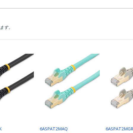
ります。
K
6ASPAT2MAQ
6ASPAT2MG