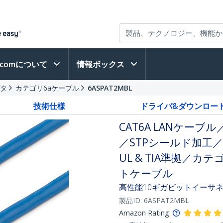
h.comについて
情報ボックス
プタ
カテゴリ6aケーブル
6ASPAT2MBL
技術仕様
ドライバ&ダウンロー
CAT6A LANケーブル
／STPシールド加工
UL & TIA準拠／カテ
トケーブル
高性能10ギガビットイーサネ
製品ID:
6ASPAT2MBL
Amazon Rating: