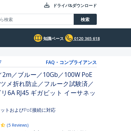
ドライバ&ダウンロード
検索
知識ベース
0120 365 618
ド
FAQ・コンプライアンス
／2m／ブルー／10Gb／100W PoE
／ツメ折れ防止／フルーク試験済／
ゴリ6A RJ45 ギガビット イーサネッ
ットおよびPoE接続に対応
(
5
Reviews
)