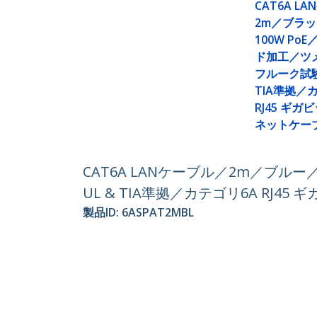
CAT6A L
2m／ブラッ
100W Po
ド加工／ツ
フルーク試験
TIA準拠／
RJ45 ギガ
ネットケー
CAT6A LANケーブル／2m／ブルー
UL & TIA準拠／カテゴリ6A RJ4
製品ID:
6ASPAT2MBL
パートナーガイド
StarT
取扱代理店
ニュー
お問い
会社情
採用情
品質と