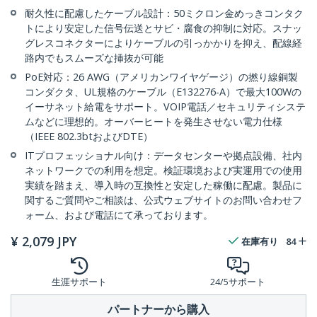
耐久性に配慮したケーブル設計：50ミクロン金めっきコンタク
トにより安定した信号伝送とサビ・腐食の抑制に対応。スナッ
グレスコネクターによりケーブルの引っかかりを抑え、配線経
路内でもスムーズな挿抜が可能
PoE対応：26 AWG（アメリカンワイヤゲージ）の撚り線銅製
コンダクタ、UL規格のケーブル（E132276-A）で最大100Wの
イーサネット給電をサポート。VOIP電話／セキュリティシステ
ムなどに理想的。オーバーヒートを発生させない電力仕様
（IEEE 802.3btおよびDTE）
ITプロフェッショナル向け：データセンターや拠点設備、社内
ネットワークでの利用を想定。検証環境および実運用での使用
実績を踏まえ、導入時の互換性と安定した稼働に配慮。製品に
関するご質問やご相談は、公式ウェブサイトのお問い合わせフ
ォーム、および電話にて承っております。
¥
2,079
JPY
在庫有り
84
生涯サポート
24/5サポート
パートナーから購入