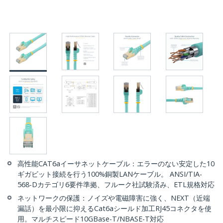
高性能CAT6aイーサネットケーブル：エラーのない安定した10
ギガビット接続を行う100%銅製LANケーブル。 ANSI/TIA-
568-Dカテゴリ6要件準拠、フルーク社試験済み、ETL規格対応
ネットワークの保護：ノイズや電磁障害に強く、NEXT（近端
漏話）を最小限に抑えるCat6aシールド加工RJ45コネクタを使
用。マルチスピード10GBase-T/NBASE-T対応