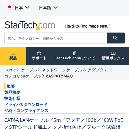
日本
日本語
製品
サポート
StarTech.comについて
情報ボックス
Home
ケーブル
ネットワークケーブル & アダプタ
カテゴリ6aケーブル
6ASPAT5MAQ
概要
製品概要
技術仕様
ドライバ&ダウンロード
FAQ・コンプライアンス
CAT6A LANケーブル／5m／アクア／10Gb／100W PoE
／STPシールド加工／ツメ折れ防止／フルーク試験済