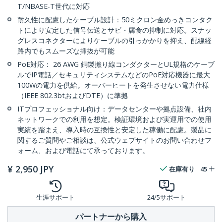
T/NBASE-T世代に対応
耐久性に配慮したケーブル設計：50ミクロン金めっきコンタク
トにより安定した信号伝送とサビ・腐食の抑制に対応。スナッ
グレスコネクターによりケーブルの引っかかりを抑え、配線経
路内でもスムーズな挿抜が可能
PoE対応： 26 AWG 銅製撚り線コンダクターとUL規格のケーブ
ルでIP電話／セキュリティシステムなどのPoE対応機器に最大
100Wの電力を供給。オーバーヒートを発生させない電力仕様
（IEEE 802.3btおよびDTE）に準拠
ITプロフェッショナル向け：データセンターや拠点設備、社内
ネットワークでの利用を想定。検証環境および実運用での使用
実績を踏まえ、導入時の互換性と安定した稼働に配慮。製品に
関するご質問やご相談は、公式ウェブサイトのお問い合わせフ
ォーム、および電話にて承っております。
¥
2,950
JPY
在庫有り
45
生涯サポート
24/5サポート
パートナーから購入