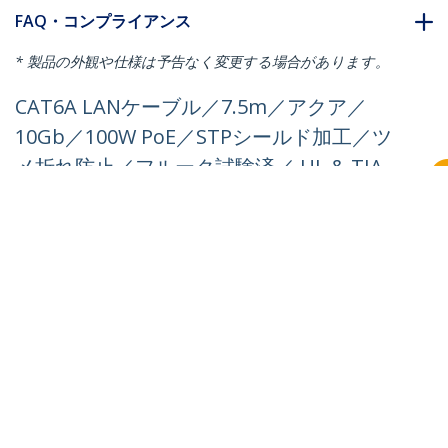
FAQ・コンプライアンス
* 製品の外観や仕様は予告なく変更する場合があります。
CAT6A LANケーブル／7.5m／アクア／
10Gb／100W PoE／STPシールド加工／ツ
メ折れ防止／フルーク試験済／ UL & TIA
準拠／カテゴリ6A RJ45 ギガビット イーサ
ネットケーブル
製品ID:
6ASPAT750CMAQ
パートナーガイド
取扱代理店
StarTech.com
ニュースルーム
お問い合わせ
会社情報
採用情報