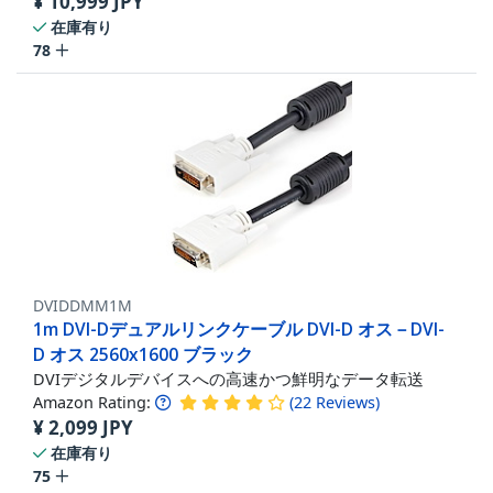
¥
10,999
JPY
在庫有り
78
DVIDDMM1M
1m DVI-Dデュアルリンクケーブル DVI-D オス－DVI-
D オス 2560x1600 ブラック
DVIデジタルデバイスへの高速かつ鮮明なデータ転送
Amazon Rating:
(
22
Reviews
)
¥
2,099
JPY
在庫有り
75