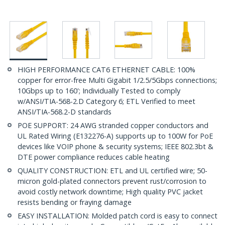
HIGH PERFORMANCE CAT6 ETHERNET CABLE: 100%
copper for error-free Multi Gigabit 1/2.5/5Gbps connections;
10Gbps up to 160'; Individually Tested to comply
w/ANSI/TIA-568-2.D Category 6; ETL Verified to meet
ANSI/TIA-568.2-D standards
POE SUPPORT: 24 AWG stranded copper conductors and
UL Rated Wiring (E132276-A) supports up to 100W for PoE
devices like VOIP phone & security systems; IEEE 802.3bt &
DTE power compliance reduces cable heating
QUALITY CONSTRUCTION: ETL and UL certified wire; 50-
micron gold-plated connectors prevent rust/corrosion to
avoid costly network downtime; High quality PVC jacket
resists bending or fraying damage
EASY INSTALLATION: Molded patch cord is easy to connect