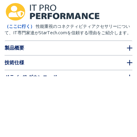
（ここに行く）
性能重視のコネクティビティアクセサリーについ
て、IT専門家達がStarTech.comを信頼する理由をご紹介します。
製品概要
技術仕様
ドライバ&ダウンロード
FAQ・コンプライアンス
* 製品の外観や仕様は予告なく変更する場合があります。
Cat6対応LANケーブル 3m カテゴリ6対応
イーサネットケーブル モールド処理済み
RJ45コネクタ イエロー