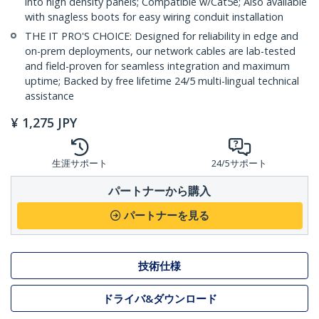
into high density panels; Compatible w/Cat5e; Also available
with snagless boots for easy wiring conduit installation
THE IT PRO'S CHOICE: Designed for reliability in edge and
on-prem deployments, our network cables are lab-tested
and field-proven for seamless integration and maximum
uptime; Backed by free lifetime 24/5 multi-lingual technical
assistance
¥
1,275
JPY
生涯サポート
24/5サポート
パートナーから購入
パートナーを見る
技術仕様
ドライバ&ダウンロード