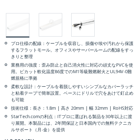
プロ仕様の配線：ケーブルを収容し、損傷や埃や汚れから保護
するフラットモール。オフィスやサーバールームの配線をすっ
きりと整理
業務用の強度：歪み防止と自己消火性に対応の頑丈なPVCを使
用。ビカット軟化温度86度でのM1等級難燃耐火とUL94V-0難
燃規格に準拠
柔軟な設計：ケーブルを着脱しやすいシンプルなカバーラッチ
と粘着テープで簡単設置。ベースにドリルで穴をあけて釘止め
も可能
技術仕様：長さ：1.8m | 高さ 20mm | 幅 32mm | RoHS対応
StarTech.comの利点：ITプロに選ばれる製品を30年以上に渡
り展開。本製品には、2年間保証と日本国内での無料テクニカ
ルサポート（月-金）を提供