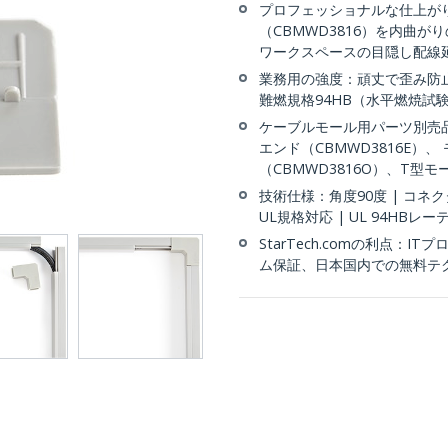
プロフェッショナルな仕上がり：
（CBMWD3816）を内曲
ワークスペースの目隠し配線
業務用の強度：頑丈で歪み防止
難燃規格94HB（水平燃焼試
ケーブルモール用パーツ別売品
エンド（CBMWD3816E）、
（CBMWD3816O）、T型モー
技術仕様：角度90度 | コネクタ
UL規格対応 | UL 94HBレー
StarTech.comの利点：
ム保証、日本国内での無料テ