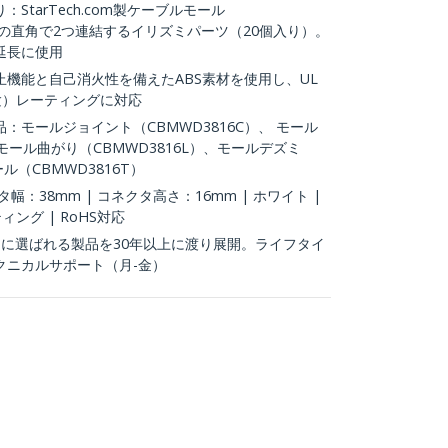
StarTech.com製ケーブルモール
がりの直角で2つ連結するイリズミパーツ（20個入り）。
延長に使用
機能と自己消火性を備えたABS素材を使用し、UL
験）レーティングに対応
：モールジョイント（CBMWD3816C）、 モール
 モール曲がり（CBMWD3816L）、モールデズミ
ル（CBMWD3816T）
幅：38mm | コネクタ高さ：16mm | ホワイト |
ティング | RoHS対応
ITプロに選ばれる製品を30年以上に渡り展開。ライフタイ
クニカルサポート（月-金）