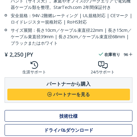
バンド（サイズ大）。家庭やオフィスのワークエリアで電気機
器ケーブル類を整理。StarTech.com 2年間保証付き
安全規格：94V-2難燃レーティング | UL規格対応 | CEマーク |
ロイドレジスター規格対応 | RoHS対応
サイズ展開：長さ10cm／ケーブル束直径22mm | 長さ15cm／
ケーブル束直径39mm | 長さ25cm／ケーブル束直径68mm |
ブラックまたはホワイト
¥
2,250
JPY
在庫有り
96
生涯サポート
24/5サポート
パートナーから購入
パートナーを見る
技術仕様
ドライバ&ダウンロード