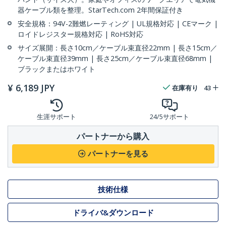
器ケーブル類を整理。StarTech.com 2年間保証付き
安全規格：94V-2難燃レーティング | UL規格対応 | CEマーク |
ロイドレジスター規格対応 | RoHS対応
サイズ展開：長さ10cm／ケーブル束直径22mm | 長さ15cm／
ケーブル束直径39mm | 長さ25cm／ケーブル束直径68mm |
ブラックまたはホワイト
¥
6,189
JPY
在庫有り
43
生涯サポート
24/5サポート
パートナーから購入
パートナーを見る
技術仕様
ドライバ&ダウンロード