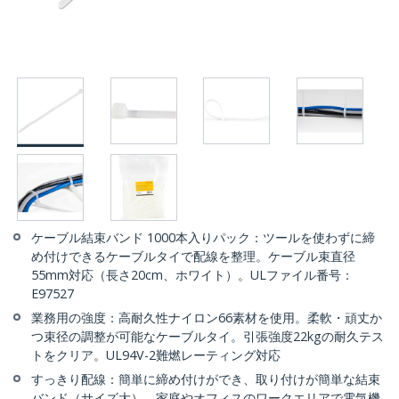
ケーブル結束バンド 1000本入りパック：ツールを使わずに締
め付けできるケーブルタイで配線を整理。ケーブル束直径
55mm対応（長さ20cm、ホワイト）。ULファイル番号：
E97527
業務用の強度：高耐久性ナイロン66素材を使用。柔軟・頑丈か
つ束径の調整が可能なケーブルタイ。引張強度22kgの耐久テス
トをクリア。UL94V-2難燃レーティング対応
すっきり配線：簡単に締め付けができ、取り付けが簡単な結束
バンド（サイズ大）。家庭やオフィスのワークエリアで電気機