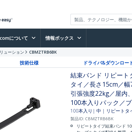
h.comについて
情報ボックス
リューション
CBMZTRB6BK
技術仕様
ドライバ&ダウンロー
結束バンド リピー
タイ／長さ15cm／幅
引張強度22kg／屋内
100本入りパック／
100本入り| 中 | リピートタ
製品ID:
CBMZTRB6BK
リピートタイプ結束バンド 1