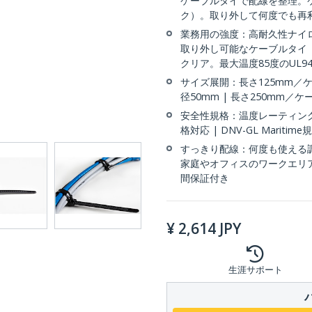
ケーブルタイで配線を整理。ケ
ク）。取り外して何度でも再利
業務用の強度：高耐久性ナイ
取り外し可能なケーブルタイ（
クリア。最大温度85度のUL9
サイズ展開：長さ125mm／ケ
径50mm | 長さ250mm／
安全性規格：温度レーティング -4
格対応 | DNV-GL Maritim
すっきり配線：何度も使える
家庭やオフィスのワークエリアで
間保証付き
¥
2,614
JPY
生涯サポート