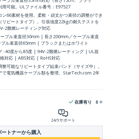
ーブル束直径35mm対応（長さ15cm、ブラッ
用可能。ULファイル番号：E97527
ロン66素材を使用。柔軟・頑丈かつ束径の調整ができ
リピートタイプ）。引張強度22kgの耐久テストを
4V-2難燃レーティング対応
ーブル束直径30mm | 長さ200mm／ケーブル束直
ケーブル束直径65mm | ブラックまたはホワイト
0度から85度 | 94V-2難燃レーティング | UL規
e規格対応 | ABS対応 | RoHS対応
調整可能なリピートタイプ結束バンド（サイズ中）。
電気機器ケーブル類を整理。StarTech.com 2年
在庫有り
8
24/5サポート
パートナーから購入