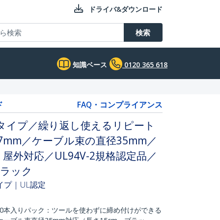
ドライバ&ダウンロード
検索
知識ベース
0120 365 618
ド
FAQ・コンプライアンス
トタイプ／繰り返し使えるリピート
7mm／ケーブル束の直径35mm／
、屋外対応／UL94V-2規格認定品／
ブラック
イプ | UL認定
00本入りパック：ツールを使わずに締め付けができる