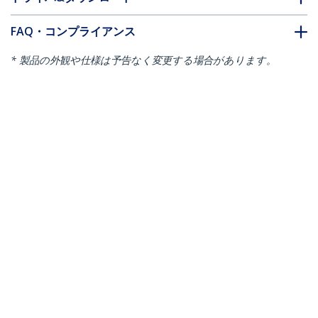
FAQ・コンプライアンス
* 製品の外観や仕様は予告なく変更する場合があります。
こちらもお勧め
CMSCOILED2
CMSCOILED3
ケーブルまとめ スパイ
ケーブルまとめ スパイ
ラルチューブ 2.5m 直
ラルチューブ 1.5m 直
径25mm
径45mm