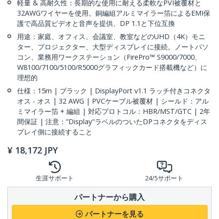
軽量 & 高耐久性：長期的な使用に耐える柔軟なPVI被覆材と
32AWGワイヤーを使用。銅編組アルミマイラー箔によるEMI保
護で高品質ビデオと音声を提供、DP 1.1と下位互換
用途：家庭、オフィス、会議室、教室などのUHD（4K）モニ
ター、プロジェクター、大型ディスプレイに接続。ノートパソ
コン、業務用ワークステーション（FirePro™ S9000/7000、
W8100/7100/5100/R5000グラフィックカード搭載機など）に
理想的
仕様：15m | ブラック | DisplayPort v1.1 ラッチ付きコネクタ
オス - オス | 32 AWG | PVCケーブル被覆材 | シールド：アル
ミマイラー箔 + 編組 | 対応プロトコル：HBR/MST/GTC | 2年
間保証 | 注意：”Display"ラベルのついたDPコネクタをディス
プレイ側に接続すること
¥
18,172
JPY
生涯サポート
24/5サポート
パートナーから購入
パートナーを見る