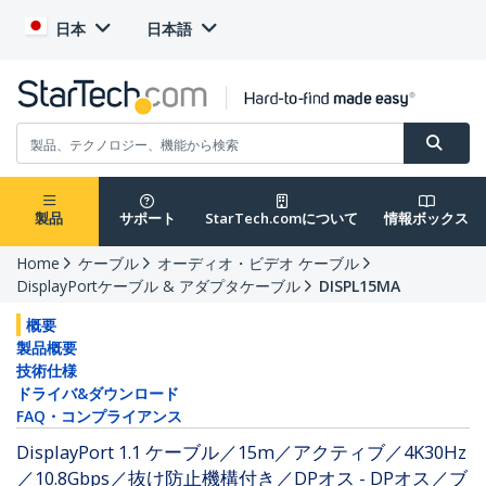
日本
日本語
製品
サポート
StarTech.comについて
情報ボックス
Home
ケーブル
オーディオ・ビデオ ケーブル
DisplayPortケーブル & アダプタケーブル
DISPL15MA
概要
製品概要
技術仕様
ドライバ&ダウンロード
FAQ・コンプライアンス
DisplayPort 1.1 ケーブル／15m／アクティブ／4K30Hz
／10.8Gbps／抜け防止機構付き／DPオス - DPオス／ブ