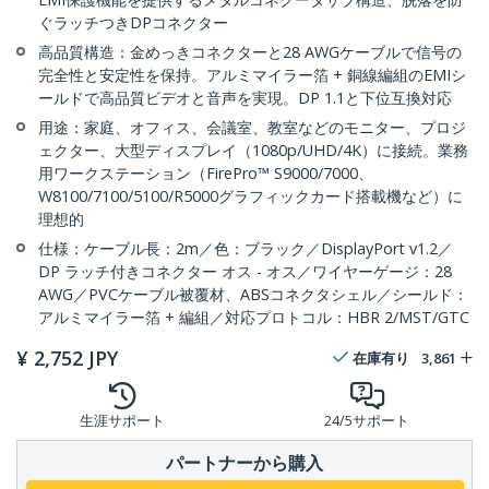
ぐラッチつきDPコネクター
高品質構造：金めっきコネクターと28 AWGケーブルで信号の
完全性と安定性を保持。アルミマイラー箔 + 銅線編組のEMIシ
ールドで高品質ビデオと音声を実現。DP 1.1と下位互換対応
用途：家庭、オフィス、会議室、教室などのモニター、プロジ
ェクター、大型ディスプレイ（1080p/UHD/4K）に接続。業務
用ワークステーション（FirePro™ S9000/7000、
W8100/7100/5100/R5000グラフィックカード搭載機など）に
理想的
仕様：ケーブル長：2m／色：ブラック／DisplayPort v1.2／
DP ラッチ付きコネクター オス - オス／ワイヤーゲージ：28
AWG／PVCケーブル被覆材、ABSコネクタシェル／シールド：
アルミマイラー箔 + 編組／対応プロトコル：HBR 2/MST/GTC
¥
2,752
JPY
在庫有り
3,861
生涯サポート
24/5サポート
パートナーから購入