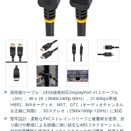
高性能ケーブル：VESA規格対応DisplayPort v1.2 ケーブル
（2m）。4K x 2K（3840x2400p 60Hz）、21.6Gbps帯域、
HBR2、8chオーディオ、MST、GTC（オーディオチャンネル
を正確に同期）、3Dステレオ（2560x1600p 120Hz）に対応
堅牢設計：柔軟なPVCストレインリリーフと被覆材を使用、折
り曲げや酷使による損傷に強い頑丈なABSコネクターシェル。
EMI保護機能を提供するメタルコネクータサブ構造、脱落を防