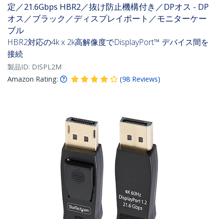
定／21.6Gbps HBR2／抜け防止機構付き／DPオス - DP
オス／ブラック／ディスプレイポート／モニターケー
ブル
HBR2対応の4k x 2k高解像度でDisplayPort™ デバイス間を
接続
製品ID:
DISPL2M
Amazon Rating:
(
98
Reviews
)