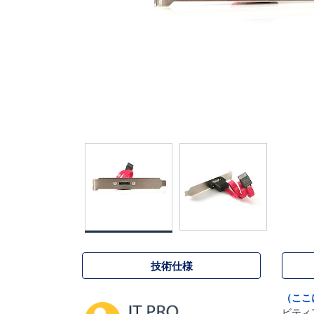
技術仕様
（ここ
ビティ