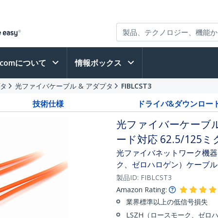
h.comについて
情報ボックス
プタ
光ファイバケーブル & アダプタ
FIBLCST3
技術仕様
ドライバ&ダウンロー
光ファイバーケーブル
ード対応 62.5/125ミ
光ファイバネットワーク機器
ク、ゼロハロゲン）ケーブル
製品ID:
FIBLCST3
Amazon Rating:
業界標準以上の低信号損失
LSZH（ロースモーク、ゼロ