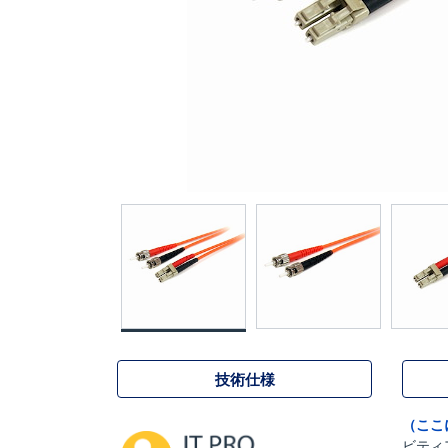
技術仕様
（ここ
ビティ