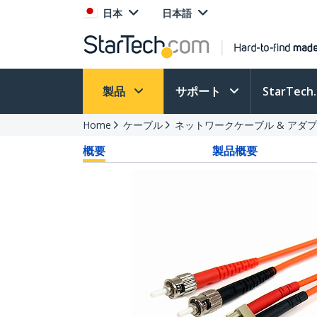
日本
日本語
製品
サポート
StarTec
Home
ケーブル
ネットワークケーブル & アダ
概要
製品概要