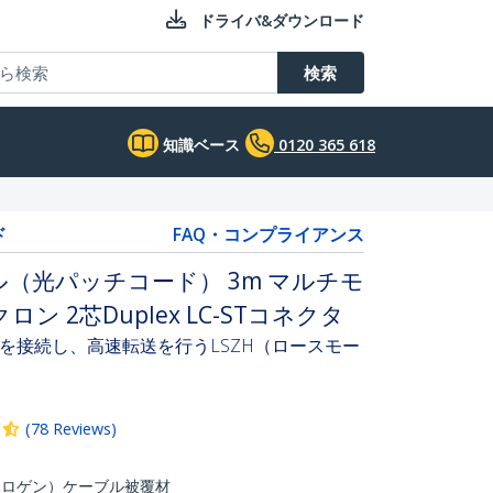
ドライバ&ダウンロード
検索
知識ベース
0120 365 618
ド
FAQ・コンプライアンス
（光パッチコード） 3m マルチモ
クロン 2芯Duplex LC-STコネクタ
を接続し、高速転送を行うLSZH（ロースモー
(
78
Reviews
)
ハロゲン）ケーブル被覆材