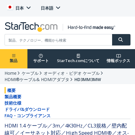
日本
日本語
製品
サポート
StarTech.comについて
情報ボックス
Home
ケーブル
オーディオ・ビデオ ケーブル
HDMI®ケーブル& HDMIアダプタ
HD3MM3MW
概要
製品概要
技術仕様
ドライバ&ダウンロード
FAQ・コンプライアンス
HDMI 1.4 ケーブル／3m／4K30Hz／CL3規格／壁内配
線可／イーサネット対応／High Speed HDMI®／オス-