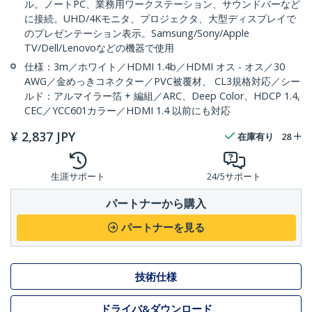
ル。ノートPC、業務用ワークステーション、サウンドバーなど
に接続。UHD/4Kモニタ、プロジェクタ、大型ディスプレイで
のプレゼンテーション表示。Samsung/Sony/Apple
TV/Dell/Lenovoなどの機器で使用
仕様：3m／ホワイト／HDMI 1.4b／HDMI オス - オス／30
AWG／金めっきコネクター／PVC被覆材、 CL3規格対応／シー
ルド：アルマイラー箔 + 編組／ARC、Deep Color、HDCP 1.4,
CEC／YCC601カラー／HDMI 1.4 以前にも対応
¥
2,837
JPY
在庫有り
28
生涯サポート
24/5サポート
パートナーから購入
パートナーを見る
技術仕様
ドライバ&ダウンロード