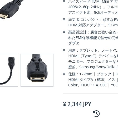
ハイスピードHDMI Mini アダ
4096x2160p 24Hz）。フルH
アスペクト比、8chオーディオ（5.
頑丈 & コンパクト：頑丈なP
HDMI対応アダプター。12
高品質設計：腐食に強い金め
れたEMI保護機能で信号の完
ダプタ
用途：タブレット、ノートPC、
HDMI（Type-C）デバイス
モニター、プロジェクターな
想的。Samsung/Sony/Del
仕様：127mm | ブラック | UH
HDMI タイプA（標準）メス |
Color、HDCP 1.4, CEC | 
¥
2,344
JPY