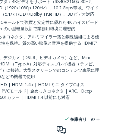
プタ：4Kビデオをサポート（3840x2160p 30Hz、
D（1920x1080p 120Hz）、10.2 Gbps帯域、ワイド
1/7.1/DD+/Dolby TrueHD）、3Dビデオ対応
VCモールドで強度と安定性に優れた4K ハイスピード
7mmの小型軽量設計で業務用環境に理想的
っきコネクタ、アルミマイラー箔と銅線編組による優
全性を保持。質の高い映像と音声を提供するHDMIア
デジカメ（DSLR、ビデオカメラ）など、Mini
をHDMI（Type-A）対応ディスプレイ機器（テレビ、
ど）に接続。大型スクリーンでのコンテンツ表示に理
l/LGなどの機器で使用
D | HDMI 1.4b | HDMI ミニ タイプCオス -
 PVCモールド| 金めっきコネクタ | ARC、Deep
YCC601カラー | HDMI 1.4 以前にも対応
在庫有り
97