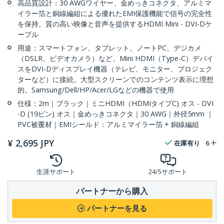
高品質設計：30 AWGワイヤー、金めっきコネクタ、アルミマ
イラー箔と銅線編組による優れたEMI保護機能で信号の完全性
を保持。質の高い映像と音声を提供するHDMI Mini - DVI-Dケ
ーブル
用途：スマートフォン、タブレット、ノートPC、デジカメ
（DSLR、ビデオカメラ）など、Mini HDMI（Type-C）デバイ
スをDVI-Dディスプレイ機器（テレビ、モニター、プロジェク
ターなど）に接続。大型スクリーンでのコンテンツ表示に理想
的。Samsung/Dell/HP/Acer/LGなどの機器で使用
仕様：2m｜ブラック｜ミニHDMI（HDMIタイプC) オス - DVI
-D (19ピン) オス｜金めっきコネクタ｜30 AWG｜外径5mm ｜
PVC被覆材｜EMIシールド：アルミマイラー箔 + 銅線編組
¥
2,695
JPY
在庫有り
6
生涯サポート
24/5サポート
パートナーから購入
パートナーを見る