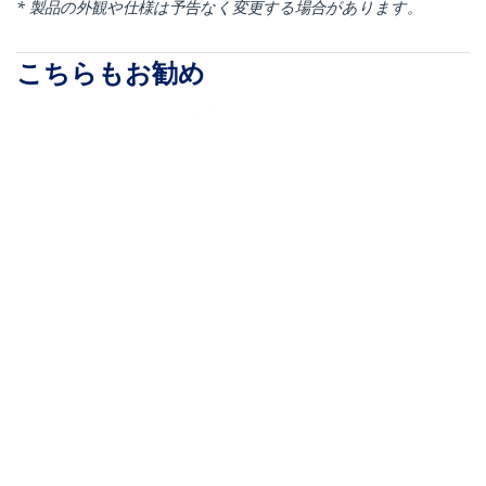
* 製品の外観や仕様は予告なく変更する場合があります。
こちらもお勧め
HDCDVIMM1M
MU6MMS
ミニHDMI - DVI 変換ケ
オーディオケーブル／
ーブル／1m／
1.8m／3.5mm 3極ミニ
1920x1200／フルHDハ
プラグ／オス-オス／ブ
イスピード対応／Mini
ラック／ステレオ 音声