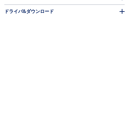
ドライバ&ダウンロード
FAQ・コンプライアンス
* 製品の外観や仕様は予告なく変更する場合があります。
HDMI 2.0ケーブル／3m／4K60Hz 1440p
144Hz／Premium HDMI／HDR10 HDCP
2.2 ARC／オス - オス／ブラック／プレミ
アムハイスピード／UHD テレビ TV パソ
コン接続
製品ID:
HDMI2-CABLE-4K60-3M
パートナーガイド
取扱代理店
StarTech.com
ニュースルーム