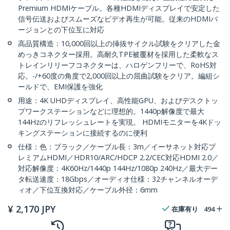
Premium HDMIケーブル。各種HDMIディスプレイで安定した
信号伝送およびスムーズなビデオ再生が可能。従来のHDMIバ
ージョンとの下位互に対応
高品質構造：10,000回以上の挿抜サイクル試験をクリアした金
めっきコネクター採用。高耐久TPE被覆材を採用した柔軟なス
トレインリリーフコネクターは、ハロゲンフリーで、RoHS対
応。-/+60度の角度で2,000回以上の屈曲試験をクリア。編組シ
ールドで、EMI保護を強化
用途：4K UHDディスプレイ、高性能GPU、およびデスクトッ
プワークステーションなどに理想的。1440p解像度で最大
144Hzのリフレッシュレートを実現。 HDMIモニターを4Kドッ
キングステーションに接続するのに便利
仕様：色：ブラック／ケーブル長：3m／イーサネット対応プ
レミアムHDMI／HDR10/ARC/HDCP 2.2/CEC対応HDMI 2.0／
対応解像度：4K60Hz/1440p 144Hz/1080p 240Hz／最大デー
タ転送速度：18Gbps／オーディオ仕様：32チャンネルオーデ
ィオ／下位互換対応／ケーブル外径：6mm
¥
2,170
JPY
在庫有り
494