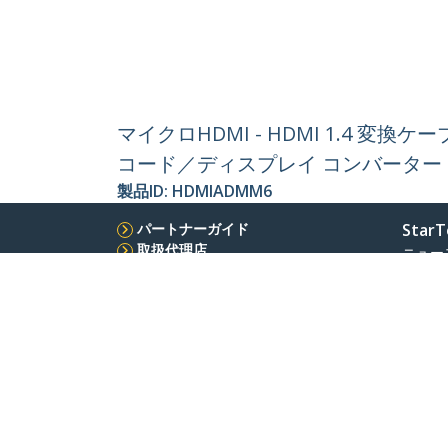
マイクロHDMI - HDMI 1.4 
コード／ディスプレイ コンバーター
製品ID:
HDMIADMM6
パートナーガイド
StarT
取扱代理店
ニュー
お問い
会社情
採用情
品質と
Blog
StarTech.com Japan K.K.
〒101-0052
電話番