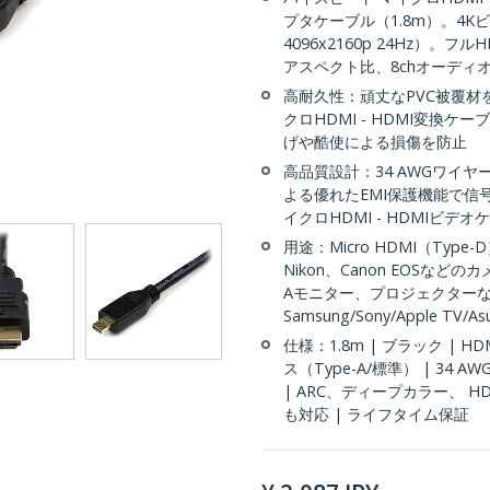
プタケーブル（1.8m）。4Kビデオ
4096x2160p 24Hz）。フル
アスペクト比、8chオーディオ（5.
高耐久性：頑丈なPVC被覆材
クロHDMI - HDMI変換
げや酷使による損傷を防止
高品質設計：34 AWGワイ
よる優れたEMI保護機能で
イクロHDMI - HDMIビデオ
用途：Micro HDMI（Type
Nikon、Canon EOSなど
Aモニター、プロジェクター
Samsung/Sony/Apple T
仕様：1.8m | ブラック | HDMI
ス（Type-A/標準） | 34 
| ARC、ディープカラー、 HDCP 
も対応 | ライフタイム保証