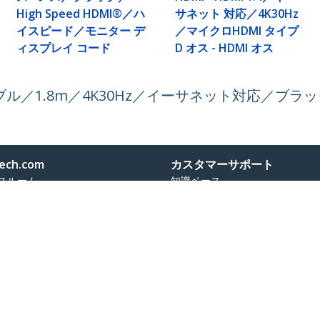
High Speed HDMI®／ハ
サネット 対応／4K30Hz
イスピード／モニター デ
／マイクロHDMI タイプ
ィスプレイ コード
D オス - HDMI オス
変換ケーブル／1.8m／4K30Hz／イーサネット対応／ブ
ech.com
カスタマーサポート
スルーム
知識ベース
合わせ
ドライバ&ダウンロード
報
Support FAQs
報
サポート
コンプライアンス
保証に関する方針
号:
03 6743 6440