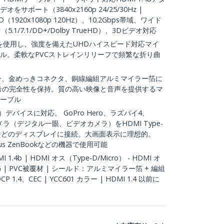
をサポート（3840x2160p 24/25/30Hz |
HD（1920x1080p 120Hz）、10.2Gbps帯域、ワイド
1/7.1/DD+/Dolby TrueHD）、3Dビデオ対応
を使用し、強度を備えたUHDハイスピード対応マイ
ケーブル。柔軟なPVCストレインリリーフで頻繁な折り曲
ヤー、金めっきコネクタ、銅線編組アルミマイラー箔に
信号の完全性を保持。質の高い映像と音声を提供するマ
ケーブル
-D）デバイスに対応。 GoPro Hero、ラズパイ4、
のカメラ（デジタル一眼、ビデオカメラ）をHDMI Type-
などのディスプレイに接続。大画面表示に理想的。
V/Asus ZenBookなどの機器で使用可能
 1.4b | HDMI オス（Type-D/Micro） - HDMI オ
AWG | PVC被覆材 | シールド：アルミマイラー箔 + 編組
1.4、CEC | YCC601 カラー | HDMI 1.4 以前に