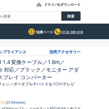
ドライバ&ダウンロード
検索
知識ベース
0120 365 618
コンプライアンス
別売アクセサリー
I 1.4 変換ケーブル／1.8m／
ネット対応／ブラック／モニター アダ
スプレイ コンバーター
ートフォン／ポータブルデバイスをHDMIテレビ
(
35
Reviews
)
 HDMIケーブル： イーサネット対応HDMI 1.4bアダ