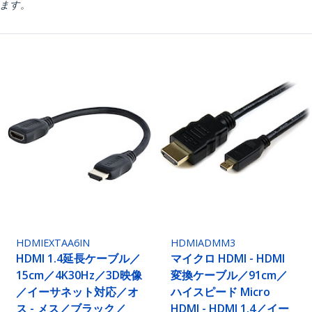
ります。
HDMIEXTAA6IN
HDMIADMM3
HDMI 1.4延長ケーブル／
マイクロ HDMI - HDMI
15cm／4K30Hz／3D映像
変換ケーブル／91cm／
／イーサネット対応／オ
ハイスピード Micro
ス - メス／ブラック／
HDMI - HDMI 1.4／イー