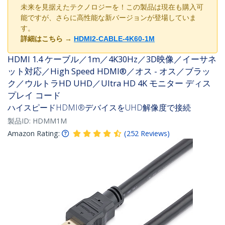
未来を見据えたテクノロジーを！この製品は現在も購入可
能ですが、さらに高性能な新バージョンが登場していま
す。
詳細はこちら
→
HDMI2-CABLE-4K60-1M
HDMI 1.4 ケーブル／1m／4K30Hz／3D映像／イーサネ
ット対応／High Speed HDMI®／オス - オス／ブラッ
ク／ウルトラHD UHD／Ultra HD 4K モニター ディス
プレイ コード
ハイスピードHDMI®デバイスをUHD解像度で接続
製品ID:
HDMM1M
Amazon Rating:
(
252
Reviews
)