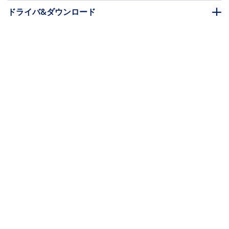
ドライバ&ダウンロード
FAQ・コンプライアンス
* 製品の外観や仕様は予告なく変更する場合があります。
こちらもお勧め
HDMM50CM
HDMM2M