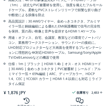
（1m）。頑丈なPVC被覆材を使用し、強度を備えたフルモール
ドケーブル。柔軟なPVCストレインリリーフで頻繁な折り曲げ
や酷使による損傷を防止
高品質設計：30 AWGワイヤー、金めっきコネクタ、アルミマ
イラー箔と銅線編組による優れたEMI保護機能で信号の完全性
を保持。質の高い映像と音声を提供するHDMI 1.4ケーブル
用途：オフィス、自宅、会議室、教室などの環境でノートパソ
コン、業務用ワークステーション、サウンドバーの接続に。
UHD対応プロジェクターなど大画面を使用するプレゼンテーシ
ョンに理想的な4K対応HDMIケーブル。Samsung/Sony/Apple
TV/Dell/Lenovoなどの機器で使用
仕様：1m | ブラック | HDMI 1.4b | オス - オス HDMIコード
| 30 AWG | 金めっきコネクタ | PVC被覆材 | シールド：アル
ミマイラー箔 + 65%編組 | ARC、ディープカラー、HDCP
1.4、CEC | YCC601 カラー | HDMI 1.4 以前にも対応 | ライフ
タイム保証
¥
1,876
JPY
在庫有り
2,653