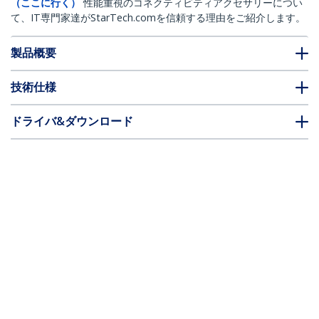
（ここに行く）
性能重視のコネクティビティアクセサリーについ
て、IT専門家達がStarTech.comを信頼する理由をご紹介します。
製品概要
技術仕様
ドライバ&ダウンロード
FAQ・コンプライアンス
* 製品の外観や仕様は予告なく変更する場合があります。
こちらもお勧め