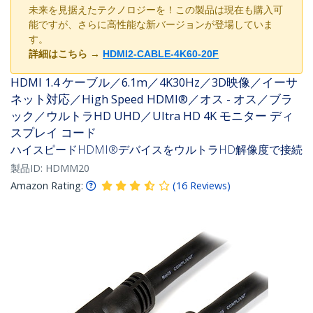
未来を見据えたテクノロジーを！この製品は現在も購入可
能ですが、さらに高性能な新バージョンが登場していま
す。
詳細はこちら
→
HDMI2-CABLE-4K60-20F
HDMI 1.4 ケーブル／6.1m／4K30Hz／3D映像／イーサ
ネット対応／High Speed HDMI®／オス - オス／ブラ
ック／ウルトラHD UHD／Ultra HD 4K モニター ディ
スプレイ コード
ハイスピードHDMI®デバイスをウルトラHD解像度で接続
製品ID:
HDMM20
Amazon Rating:
(
16
Reviews
)