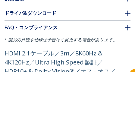
ドライバ&ダウンロード
FAQ・コンプライアンス
* 製品の外観や仕様は予告なく変更する場合があります。
HDMI 2.1ケーブル／3m／8K60Hz &
4K120Hz／Ultra High Speed 認証／
HDR10+ & Dolby Vision®／オス - オス／
ブラック／ウルトラハイスピード／Ultra
HD モニター ディスプレイ コード
製品ID:
HDMM21V3M
パートナーガイド
取扱代理店
StarTech.com
ニュースルーム