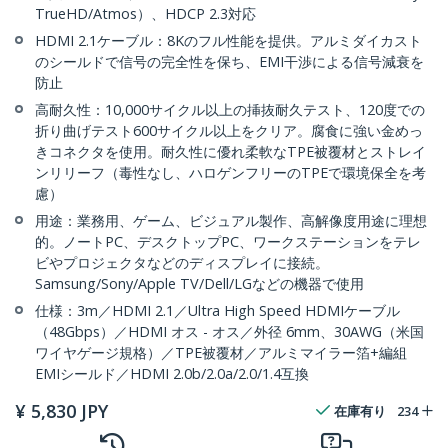
TrueHD/Atmos）、HDCP 2.3対応
HDMI 2.1ケーブル：8Kのフル性能を提供。アルミダイカスト
のシールドで信号の完全性を保ち、EMI干渉による信号減衰を
防止
高耐久性：10,000サイクル以上の挿抜耐久テスト、120度での
折り曲げテスト600サイクル以上をクリア。腐食に強い金めっ
きコネクタを使用。耐久性に優れ柔軟なTPE被覆材とストレイ
ンリリーフ（毒性なし、ハロゲンフリーのTPEで環境保全を考
慮）
用途：業務用、ゲーム、ビジュアル製作、高解像度用途に理想
的。ノートPC、デスクトップPC、ワークステーションをテレ
ビやプロジェクタなどのディスプレイに接続。
Samsung/Sony/Apple TV/Dell/LGなどの機器で使用
仕様：3m／HDMI 2.1／Ultra High Speed HDMIケーブル
（48Gbps）／HDMI オス - オス／外径 6mm、30AWG（米国
ワイヤゲージ規格）／TPE被覆材／アルミマイラー箔+編組
EMIシールド／HDMI 2.0b/2.0a/2.0/1.4互換
¥
5,830
JPY
在庫有り
234