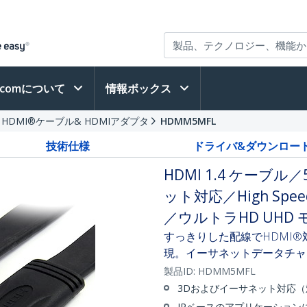
h.comについて
情報ボックス
HDMI®ケーブル& HDMIアダプタ
HDMM5MFL
技術仕様
ドライバ&ダウンロー
HDMI 1.4 ケー
ット対応／High Sp
／ウルトラHD UHD
すっきりした配線でHDMI®対
現。イーサネットデータチャ
製品ID:
HDMM5MFL
3Dおよびイーサネット対応
IPベースのアプリケーション