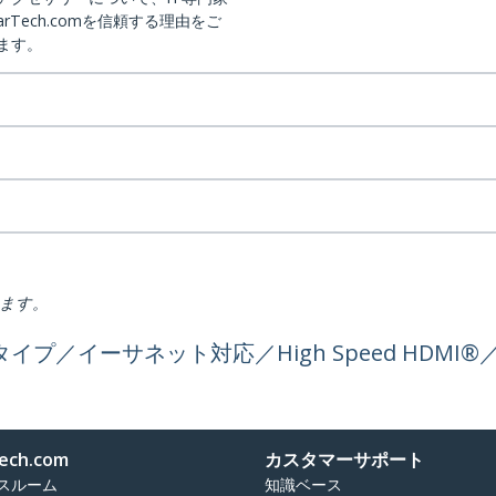
arTech.comを信頼する理由をご
ます。
ります。
トタイプ／イーサネット対応／High Speed HDM
ech.com
カスタマーサポート
スルーム
知識ベース