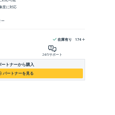
解像度に対応
ター
在庫有り
174
24/5サポート
パートナーから購入
パートナーを見る