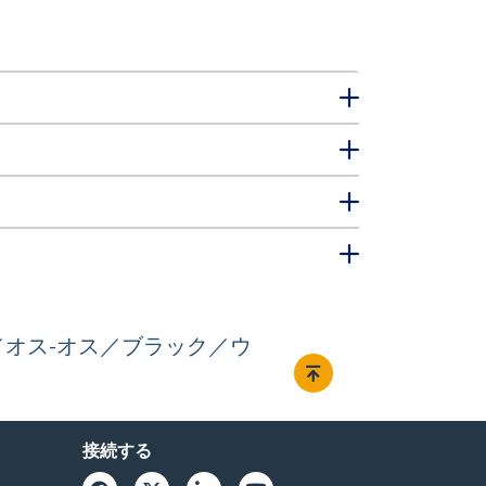
I®／オス-オス／ブラック／ウ
接続する