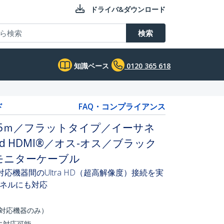
ドライバ&ダウンロード
検索
知識ベース
0120 365 618
ド
FAQ・コンプライアンス
ブル／5ｍ／フラットタイプ／イーサネ
eed HDMI®／オス-オス／ブラック
 モニターケーブル
応機器間のUltra HD（超高解像度）接続を実
ネルにも対応
（対応機器のみ）
に対応可能