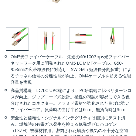
OM5光ファイバーケーブル：先進の40/100Gbps光ファイバー
ネットワーク用に開発されたOM5 LOMMFケーブル。850-
953nmの広帯域波長に対応し、SWDM（短波長分割多重）によ
るチャネル信号の分離性能が向上。OM4ケーブルを超える性能
容量を実現
高品質構造：LC/LC-UPC端により、PC研磨端に比べリターンロ
スが向上。ジップコード式設計。極性の視認が容易にできる色
分けされたコネクター。アラミド素材で強化された曲げに強い
ファイバーコア。負荷時の曲げ半径は6cm、無負荷時は3cm
安全性と信頼性：シグナルインテグリティは個別にテスト済
み。燃焼時の有毒ガス発生を抑える低発煙ゼロハロゲン
（LSZH）被覆材採用。密閉された場所や換気の不十分な空間