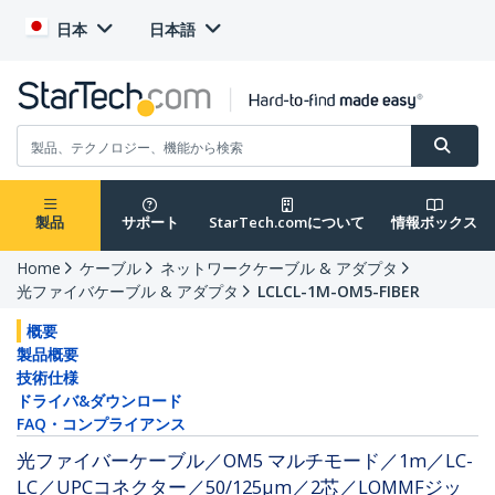
日本
日本語
製品
サポート
StarTech.comについて
情報ボックス
Home
ケーブル
ネットワークケーブル & アダプタ
光ファイバケーブル & アダプタ
LCLCL-1M-OM5-FIBER
概要
製品概要
技術仕様
ドライバ&ダウンロード
FAQ・コンプライアンス
光ファイバーケーブル／OM5 マルチモード／1m／LC-
LC／UPCコネクター／50/125μm／2芯／LOMMFジッ