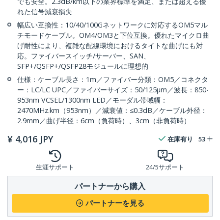
でも安全。2.3dB/km以下の業界標準を満足、または超える優
れた信号減衰損失
幅広い互換性：10/40/100Gネットワークに対応するOM5マル
チモードケーブル。OM4/OM3と下位互換。優れたマイクロ曲
げ耐性により、複雑な配線環境におけるタイトな曲げにも対
応。ファイバースイッチ/サーバー、SAN、
SFP+/QSFP+/QSFP28モジュールに理想的
仕様：ケーブル長さ：1m／ファイバー分類：OM5／コネクタ
ー：LC/LC UPC／ファイバーサイズ：50/125µm／波長：850-
953nm VCSEL/1300nm LED／モーダル帯域幅：
2470MHz.km（953nm）／減衰値：≤0.3dB／ケーブル外径：
2.9mm／曲げ半径：6cm（負荷時）、3cm（非負荷時）
¥
4,016
JPY
在庫有り
53
生涯サポート
24/5サポート
パートナーから購入
パートナーを見る