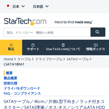
日本
日本語
製品
サポート
StarTech.comについて
情報ボックス
Home
ケーブル
ドライブケーブル
SATAケーブル
LSATA18RA1
概要
製品概要
技術仕様
ドライバ&ダウンロード
FAQ・コンプライアンス
SATAケーブル／45cm／片側L型下向き／ラッチ付きコ
ネクター／SATA3準拠／オス-オス／シリアルATA HDD