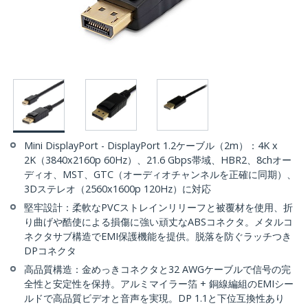
Mini DisplayPort - DisplayPort 1.2ケーブル（2m）：4K x
2K（3840x2160p 60Hz）、21.6 Gbps帯域、HBR2、8chオー
ディオ、MST、GTC（オーディオチャンネルを正確に同期）、
3Dステレオ（2560x1600p 120Hz）に対応
堅牢設計：柔軟なPVCストレインリリーフと被覆材を使用、折
り曲げや酷使による損傷に強い頑丈なABSコネクタ。メタルコ
ネクタサブ構造でEMI保護機能を提供。脱落を防ぐラッチつき
DPコネクタ
高品質構造：金めっきコネクタと32 AWGケーブルで信号の完
全性と安定性を保持。アルミマイラー箔 + 銅線編組のEMIシー
ルドで高品質ビデオと音声を実現。DP 1.1と下位互換性あり