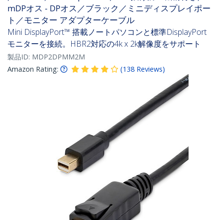
mDPオス - DPオス／ブラック／ミニディスプレイポー
ト／モニター アダプターケーブル
Mini DisplayPort™ 搭載ノートパソコンと標準DisplayPort
モニターを接続。HBR2対応の4k x 2k解像度をサポート
製品ID:
MDP2DPMM2M
Amazon Rating:
(
138
Reviews
)