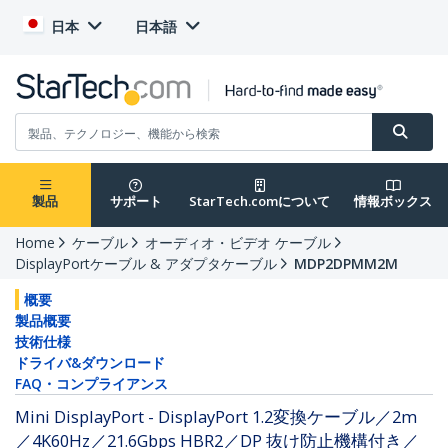
日本
日本語
製品
サポート
StarTech.comについて
情報ボックス
Home
ケーブル
オーディオ・ビデオ ケーブル
DisplayPortケーブル & アダプタケーブル
MDP2DPMM2M
概要
製品概要
技術仕様
ドライバ&ダウンロード
FAQ・コンプライアンス
Mini DisplayPort - DisplayPort 1.2変換ケーブル／2m
／4K60Hz／21.6Gbps HBR2／DP 抜け防止機構付き／