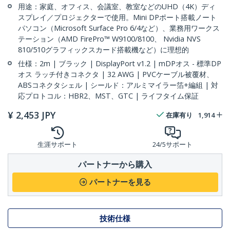
用途：家庭、オフィス、会議室、教室などのUHD（4K）ディ
スプレイ／プロジェクターで使用。Mini DPポート搭載ノート
パソコン（Microsoft Surface Pro 6/4など）、業務用ワークス
テーション（AMD FirePro™ W9100/8100、 Nvidia NVS
810/510グラフィックスカード搭載機など）に理想的
仕様：2m | ブラック | DisplayPort v1.2 | mDPオス - 標準DP
オス ラッチ付きコネクタ | 32 AWG | PVCケーブル被覆材、
ABSコネクタシェル | シールド：アルミマイラー箔+編組 | 対
応プロトコル：HBR2、MST、GTC | ライフタイム保証
¥
2,453
JPY
在庫有り
1,914
生涯サポート
24/5サポート
パートナーから購入
パートナーを見る
技術仕様