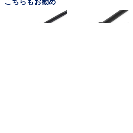
こちらもお勧め
MDP2DPMM1M
MDISP1M
Mini DisplayPort -
Mini DisplayPort 1.4ケ
DisplayPort 1.2変換ケ
ーブル／1m／8K 60Hz
ーブル／1m／4K60Hz
HDR10・Ultra HD 4K
／21.6Gbps HBR2／DP
120Hz／mDPオス -
抜け防止機構付き／
mDPオス／ブラック／
mDPオス - DPオス／ブ
ミニディスプレイポー
ラック／ミニディスプ
ト／モニターケーブル