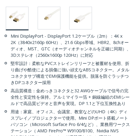
Mini DisplayPort - DisplayPort 1.2ケーブル（2m）：4K x
2K（3840x2160p 60Hz）、21.6 Gbps帯域、HBR2、8chオー
ディオ、MST、GTC（オーディオチャンネルを正確に同期）、
3Dステレオ（2560x1600p 120Hz）に対応
堅牢設計：柔軟なPVCストレインリリーフと被覆材を使用、折
り曲げや酷使による損傷に強い頑丈なABSコネクター。メタル
コネクタサブ構造でEMI保護機能を提供。脱落を防ぐラッチつ
きDPコネクター採用
高品質構造：金めっきコネクタと32 AWGケーブルで信号の完
全性と安定性を保持。アルミマイラー箔 + 銅線編組のEMIシー
ルドで高品質ビデオと音声を実現。DP 1.1と下位互換性あり
用途：家庭、オフィス、会議室、教室などのUHD（4K）ディ
スプレイ／プロジェクターで使用。Mini DPポート搭載ノート
パソコン（Microsoft Surface Pro 6/4など）、業務用ワークス
テーション（ AMD FirePro™ W9100/8100、Nvidia NVS