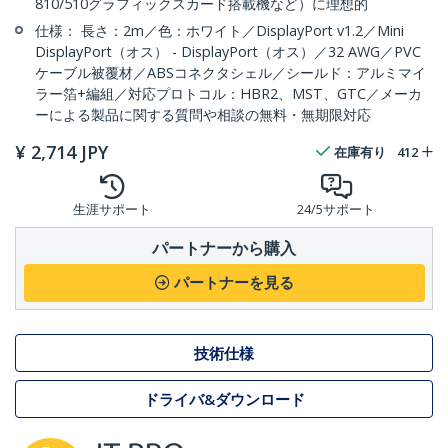
810/510グラフィックスカード搭載機など）に理想的
仕様： 長さ：2m／色：ホワイト／DisplayPort v1.2／Mini
DisplayPort（オス） - DisplayPort（オス）／32 AWG／PVC
ケーブル被覆材／ABSコネクタシェル／シールド：アルミマイ
ラー箔+編組／対応プロトコル：HBR2、MST、GTC／メーカ
ーによる製品に関する質問や相談の無料・無期限対応
¥
2,714
JPY
在庫有り
412
生涯サポート
24/5サポート
パートナーから購入
パートナーを見る
技術仕様
ドライバ&ダウンロード