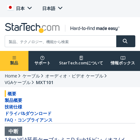
日本
日本語
製品
サポート
StarTech.comについて
情報ボックス
Home
ケーブル
オーディオ・ビデオ ケーブル
VGAケーブル
MXT101
概要
製品概要
技術仕様
ドライバ&ダウンロード
FAQ・コンプライアンス
中断
1.8m VGA延長ケーブル ミニD-Sub15ピン（オス/メ