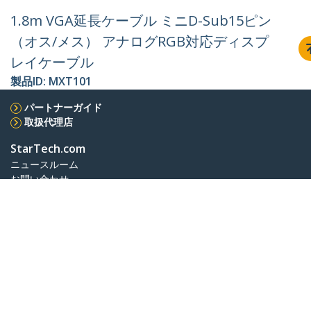
1.8m VGA延長ケーブル ミニD-Sub15ピン
（オス/メス） アナログRGB対応ディスプ
レイケーブル
製品ID:
MXT101
パートナーガイド
取扱代理店
StarTech.com
ニュースルーム
お問い合わせ
会社情報
採用情報
品質とコンプライアンス
Blog
カスタマーサポート
知識ベース
ドライバ&ダウンロード
Support FAQs